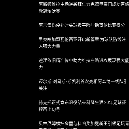
阿斯顿维拉主场逆袭拜仁力克德甲豪门成功晋
欧冠淘汰赛
阿吉雷伤停补时头球扳平险些助哥伦比亚得分
里奥哈加盟瓦伦西亚开启新篇章 为球队防线注
入强大力量
迪涅依旧精准传中助力维拉左路进攻展现强大
力
迈尔斯·刘易斯-斯凯利首次亮相阿森纳一线队引
关注
赫克托正式宣布退役结束科隆生涯 20年足球征
程画上句号
贝林厄姆横扫金童与科帕奖加冕新王引领足坛