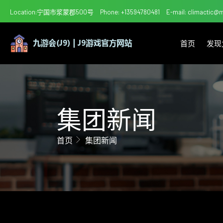
Location:宁国市浆蒙郡500号
Phone: +13594780481
E-mail: climactic
首页
发现
集团新闻
首页
集团新闻