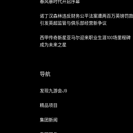
春风暴时代开启序幕
诺丁汉森林违反财务公平法案遭两百万英镑罚
引发英超监管与俱乐部经营新争议
西甲传奇新星亚马尔迎来职业生涯100场里程碑
成为未来之星
导航
发现九游会J9
精品项目
集团新闻