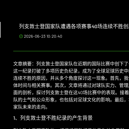
列支敦士登国家队遭遇各项赛事40场连续不胜
2026-06-23 10:20:40
文章摘要：列支敦士登国家队在近期的国际比赛中创下了
这一纪录打破了多项历史负纪录，成为了全球足球历史中
连续不胜的原因，并从多个角度探讨这一现象。首先，我
体时间与相关赛事。其次，文章将通过对球队实力、管理
面的剖析，探讨列支敦士登在这40场比赛中的表现。接
队的士气和公众形象，也包括对足球文化的影响。最后，
家队未来的走向。
1、列支敦士登不胜纪录的产生背景