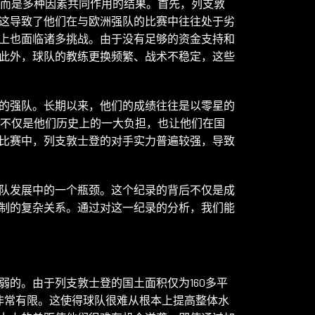
，而是多种因素共同作用的结果。首先，列支敦
这导致了他们在与欧洲强队的比赛中往往处于劣
上也面临诸多挑战。由于没有足够的资金支持和
此外，球队的教练更换频繁、战术不稳定，这些
的强队。长期以来，他们的成绩往往是以零星的
，不仅是他们历史上的一大负担，也让他们在国
比赛中，列支敦士登的对手实力普遍较强，导致
队发展中的一个瓶颈。这个纪录的背后不仅是成
制的复杂关系。通过对这一纪录的分析，我们能
的。由于列支敦士登的国土面积仅为160多平
非常有限。这使得球队很难从根本上提高整体水