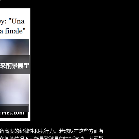
备高度的纪律性和执行力。若球队在这些方面有
在某些情况下可能导致球员的情绪波动，从而影