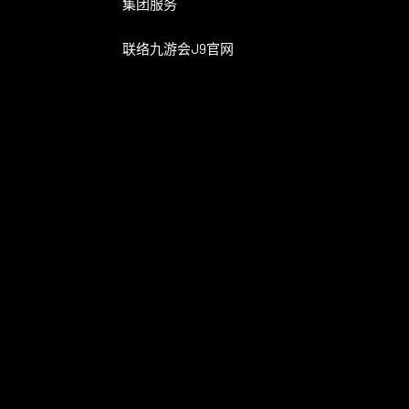
集团服务
联络九游会J9官网