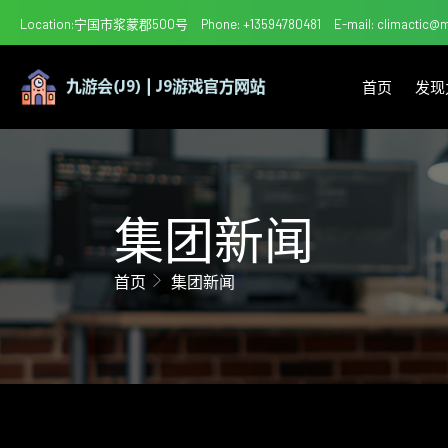
Location:宁国市浆蒙郡500号
Phone: +13594780481
E-mail: climactic
首页
发现
集团新闻
首页
集团新闻