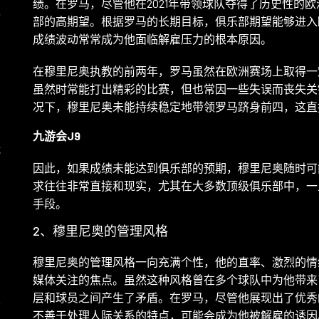
绩。在罗马，尽管他在2021年带领球队夺得了历史性的
级
部的高期望。根据罗马的长期目标，俱乐部期望能够进入
成绩波动常常成为他面临解雇压力的根本原因。
在穆里尼奥执教的前两年，罗马虽然在欧洲赛场上取得一
虽然时常能打出精彩的比赛，但也常因一些失误而丧失关
况下，穆里尼奥未能持续稳定地带领罗马跻身前四，这直
九游会J9
能
因此，如果成绩未能达到俱乐部的预期，穆里尼奥随时可
求往往非常直接和现实，尤其在大多数顶级俱乐部中，一
手段。
2、穆里尼奥的管理风格
穆里尼奥的管理风格一向充满个性，他的直率、激烈的情
媒体关注的焦点。虽然这种风格曾在多个球队中为他带来
层和球员之间产生了矛盾。在罗马，尽管他展现出了优秀
青
不善于处理人际关系的特点，可能会成为他被解雇的诱因