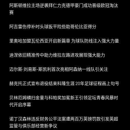
阿斯顿维拉主场逆袭拜仁力克德甲豪门成功晋级欧冠淘汰
赛
阿吉雷伤停补时头球扳平险些助哥伦比亚得分
里奥哈加盟瓦伦西亚开启新篇章 为球队防线注入强大力量
迪涅依旧精准传中助力维拉左路进攻展现强大能力
迈尔斯·刘易斯-斯凯利首次亮相阿森纳一线队引关注
赫克托正式宣布退役结束科隆生涯 20年足球征程画上句号
贝林厄姆横扫金童与科帕奖加冕新王引领足坛青春风暴时
代开启序幕
诺丁汉森林违反财务公平法案遭两百万英镑罚款引发英超
监管与俱乐部经营新争议