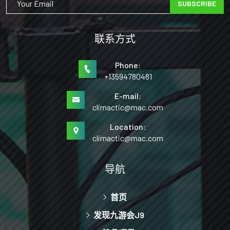
SUBSCRIBE
联系方式
Phone:
+13594780481
E-mail:
climactic@mac.com
Location:
climactic@mac.com
导航
首页
发现九游会J9