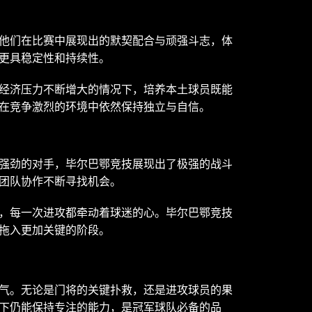
他们在比赛中展现出的默契配合与顽强斗志，体
更具稳定性和持续性。
经济压力不断增大的情况下，培养本土球员既能
在竞争激烈的环境中依然保持独立与自信。
强劲的对手，毕尔巴鄂竞技展现出了极强的战斗
团队协作不断寻找机会。
，每一次进攻都牵动着球迷的心。毕尔巴鄂竞技
拖入更加关键的阶段。
气。无论是门将的关键扑救，还是进攻球员的果
下仍能保持专注的能力，是冠军球队必备的品