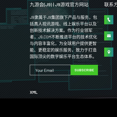
九游会(J9) | J9游戏官方网站
联系
J9隶属于J9集团旗下产品与服务，包
括真人视讯游戏、线上娱乐平台以及
创新技术解决方案。作为行业领军
者，J9.COM不断推进平台的技术优化
与内容丰富化，为全球用户提供更智
能、更稳定的娱乐服务，致力于打造
国际顶尖的数字娱乐平台生态体系。
SUBSCRIBE
XML