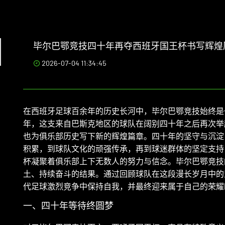
毕尔巴鄂竞技四十年再夺西班牙国王杯书写辉煌
2026-07-04 11:34:45
在西班牙足球百余年的历史长河中，毕尔巴鄂竞技始终是一
年，这支来自巴斯克地区的球队在阔别四十年之后再次举
也为俱乐部历史写下新的辉煌篇章。四十年的坚守与沉淀
积累，到球队文化的顽强传承，再到球迷群体的坚定支持
杯凝聚着俱乐部上下无数人的努力与信念。毕尔巴鄂竞技
土、持续奋斗的结果。通过回顾球队在这段漫长岁月中的
代足球激烈竞争中保持自我，并最终迎来属于自己的荣耀
一、四十年等待终圆梦