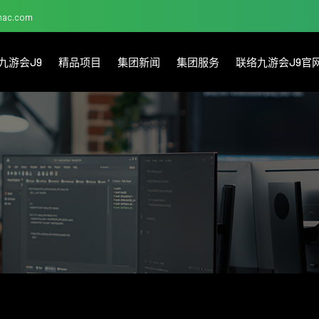
@mac.com
九游会J9
精品项目
集团新闻
集团服务
联络九游会J9官