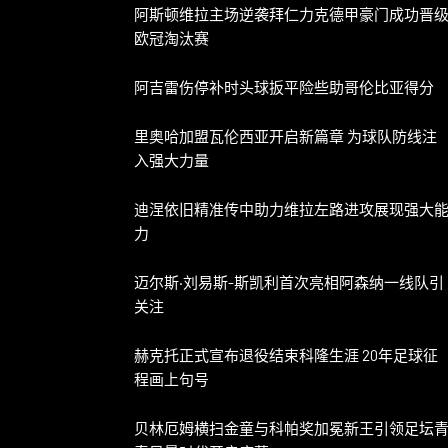
阿斯顿维拉主场逆袭拜仁力克德甲豪门成功晋
欧冠淘汰赛
阿吉雷伤停补时头球扳平险些助哥伦比亚得分
里奥哈加盟瓦伦西亚开启新篇章 为球队防线注
入强大力量
迪涅依旧精准传中助力维拉左路进攻展现强大
力
迈尔斯·刘易斯-斯凯利首次亮相阿森纳一线队引
关注
赫克托正式宣布退役结束科隆生涯 20年足球征
程画上句号
贝林厄姆横扫金童与科帕奖加冕新王引领足坛