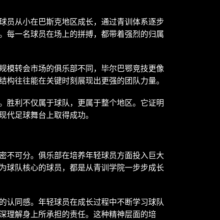
球员从小在巴斯克地区成长，通过青训体系逐步
。每一名球员在场上的拼搏，都带着强烈的归属
规模转会市场的俱乐部不同，毕尔巴鄂竞技更像
结构往往能在关键时刻展现出更强的团队力量。
。胜利不仅属于球队，更属于整个地区。它证明
现代足球舞台上取得成功。
密不可分。俱乐部在培养年轻球员方面投入巨大
为球队核心的球员，都是从青训学院一步步成长
的认同感。年轻球员在成长过程中不断学习球队
深理解身上所承担的责任。这种精神层面的培