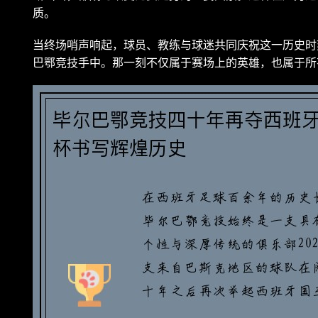
质。
当终场哨声响起，球员、教练与球迷共同庆祝这一历史时
巴鄂竞技手中。那一刻不仅属于赛场上的英雄，也属于所