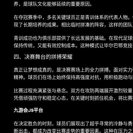
养，是球队文化能够延续的重要原因。
在夺冠赛季中，多名关键球员正是青训体系的代表人物。
现了长期培养的成果。相比临时拼凑的阵容，这样的团队
青训成功也为俱乐部提供了长远发展的基础。在现代足球
保持传统，又能有效控制成本。这种模式让毕尔巴鄂竞技
四、决赛舞台的拼搏荣耀
真正让梦想成真的，是决赛赛场上的全力拼搏。面对实力
精神。球员们在场上始终保持高强度对抗，用积极跑动与
比赛过程充满紧张与悬念。双方在攻防两端展开激烈较量
凭借顽强防守和稳定心态，在关键时刻抓住机会，将比赛
九游会J9平台
在决定胜负的时刻，球员们展现出了超乎寻常的冷静与勇
断出击，都成为改变比赛走势的重要因素。这种在压力之