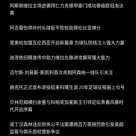
阿斯顿维拉主场逆袭拜仁力克德甲豪门成功晋级欧冠淘汰
赛
阿吉雷伤停补时头球扳平险些助哥伦比亚得分
里奥哈加盟瓦伦西亚开启新篇章 为球队防线注入强大力量
迪涅依旧精准传中助力维拉左路进攻展现强大能力
迈尔斯·刘易斯-斯凯利首次亮相阿森纳一线队引关注
赫克托正式宣布退役结束科隆生涯 20年足球征程画上句号
贝林厄姆横扫金童与科帕奖加冕新王引领足坛青春风暴时
代开启序幕
诺丁汉森林违反财务公平法案遭两百万英镑罚款引发英超
监管与俱乐部经营新争议