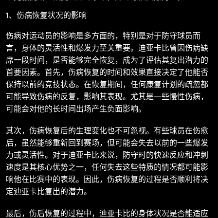
1、伤病恢复状况的影响
伤病对运动员的影响是多方面的，特别是对于防守球员而
言，身体的灵活性和爆发力至关重要。迪亚卡比曾因伤病缺
席一段时间，是否能够完全恢复，成为了评估其复出潜力的
首要因素。首先，伤病恢复的时间和效果直接决定了他能否
保持以前的竞技状态。在恢复期间，任何康复计划的疏忽都
可能导致伤病的反复，影响其表现。尤其是一些慢性伤病，
可能会对他的长时间出场产生负面影响。
其次，伤病恢复后的生理变化也不可忽视。有些球员在伤愈
后，虽然能够重新回到赛场，但可能会失去以前的一些爆发
力或灵活性。对于迪亚卡比来说，防守时的快速反应和冲刺
速度是其核心优势之一，任何失去这些特质的情况都可能影
响他在比赛中的表现。因此，伤病恢复的过程是否顺利将决
定迪亚卡比复出的潜力。
最后，伤后恢复的过程中，迪亚卡比的身体状况是否能适应