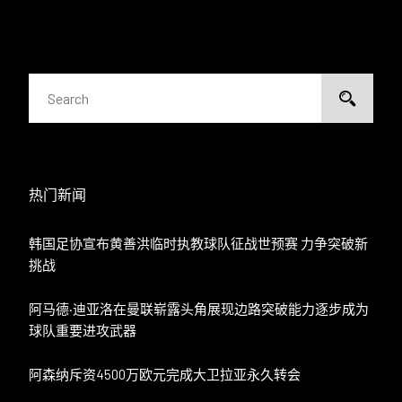
热门新闻
韩国足协宣布黄善洪临时执教球队征战世预赛 力争突破新
挑战
阿马德·迪亚洛在曼联崭露头角展现边路突破能力逐步成为
球队重要进攻武器
阿森纳斥资4500万欧元完成大卫拉亚永久转会