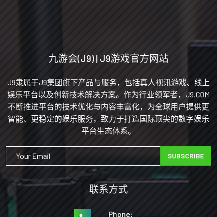
九游会(J9) | J9游戏官方网站
J9隶属于J9集团旗下产品与服务，包括真人视讯游戏、线上
娱乐平台以及创新技术解决方案。作为行业领军者，J9.COM
不断推进平台的技术优化与内容丰富化，为全球用户提供更
智能、更稳定的娱乐服务，致力于打造国际顶尖的数字娱乐
平台生态体系。
SUBSCRIBE
联系方式
Phone: