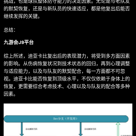
挑战，也是球队整体防守能力的决定因素。无论是与老队友
的默契恢复，还是与新队员的快速适应，都是他复出后能否
继续发挥的关键。
总结：
九游会J9平台
综上所述，迪亚卡比复出后的表现潜力，将受到多方面因素
的影响。从伤病恢复状况到技术状态的回归，再到心理调整
与适应能力，以及与队友的默契配合，每一方面都不可忽
视。迪亚卡比能否恢复到顶级水平，不仅仅依赖于身体上的
恢复，更需要综合考虑技术、心理以及与队友的配合等多种
因素。