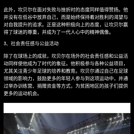
此外，坎贝尔在面对失败与挫折时的态度同样值得赞扬。他
并没有在低谷中放弃自己，而是始终保持着对胜利的渴望与
对自我提升的追求。正是这种积极向上的态度，让坎贝尔赢
得了球迷的尊重，并成为了一代人心中的精神偶像。
3、社会责任感与公益活动
除了在球场上的成就，坎贝尔在场外的社会责任感和公益活
动同样使他成为了时代的象征。他积极参与各种公益项目，
尤其关注青少年足球的培养和教育。坎贝尔通过自己在足球
领域的影响力，鼓励更多的年轻人参与到这项运动中，并通
过举办训练营、捐赠资金等方式，为贫困地区的孩子们提供
更多的运动机会。