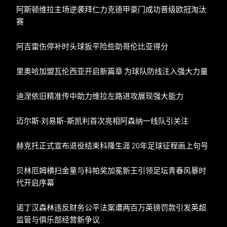
阿斯顿维拉主场逆袭拜仁力克德甲豪门成功晋级欧冠淘汰
赛
阿吉雷伤停补时头球扳平险些助哥伦比亚得分
里奥哈加盟瓦伦西亚开启新篇章 为球队防线注入强大力量
迪涅依旧精准传中助力维拉左路进攻展现强大能力
迈尔斯·刘易斯-斯凯利首次亮相阿森纳一线队引关注
赫克托正式宣布退役结束科隆生涯 20年足球征程画上句号
贝林厄姆横扫金童与科帕奖加冕新王引领足坛青春风暴时
代开启序幕
诺丁汉森林违反财务公平法案遭两百万英镑罚款引发英超
监管与俱乐部经营新争议