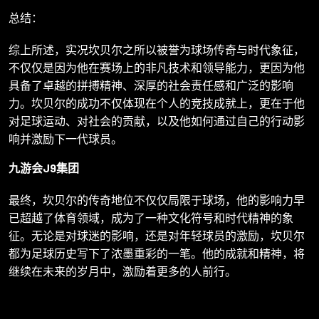
总结：
综上所述，实况坎贝尔之所以被誉为球场传奇与时代象征，
不仅仅是因为他在赛场上的非凡技术和领导能力，更因为他
具备了卓越的拼搏精神、深厚的社会责任感和广泛的影响
力。坎贝尔的成功不仅体现在个人的竞技成就上，更在于他
对足球运动、对社会的贡献，以及他如何通过自己的行动影
响并激励下一代球员。
九游会J9集团
最终，坎贝尔的传奇地位不仅仅局限于球场，他的影响力早
已超越了体育领域，成为了一种文化符号和时代精神的象
征。无论是对球迷的影响，还是对年轻球员的激励，坎贝尔
都为足球历史写下了浓墨重彩的一笔。他的成就和精神，将
继续在未来的岁月中，激励着更多的人前行。