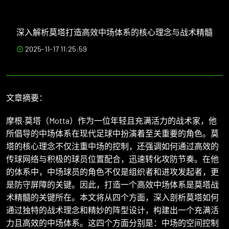
深入解析莫塔打造高效中场体系的核心理念与战术精髓
2025-11-17 11:25:59
文章摘要：
摩根·莫塔（Motta）作为一位年轻且充满活力的战术家，他
所倡导的中场体系在现代足球中扮演着至关重要的角色。莫
塔的核心理念不仅注重中场的控制，还强调如何通过高效的
传球网络与积极的球员位置配合，迅速转化攻防节奏。在他
的体系中，中场球员的角色不仅是组织者和进攻发起者，更
是防守屏障的关键。因此，打造一个高效中场体系是莫塔战
术精髓的关键所在。本文将从四个方面，深入剖析莫塔如何
通过独特的战术理念和精妙的阵型设计，构建出一个充满活
力且高效的中场体系。这四个方面分别是：中场的空间控制