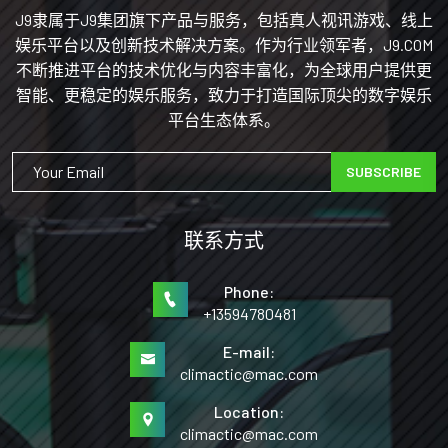
J9隶属于J9集团旗下产品与服务，包括真人视讯游戏、线上
娱乐平台以及创新技术解决方案。作为行业领军者，J9.COM
不断推进平台的技术优化与内容丰富化，为全球用户提供更
智能、更稳定的娱乐服务，致力于打造国际顶尖的数字娱乐
平台生态体系。
SUBSCRIBE
联系方式
Phone:
+13594780481
E-mail:
climactic@mac.com
Location:
climactic@mac.com