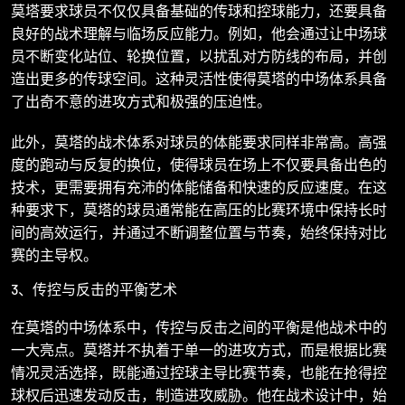
莫塔要求球员不仅仅具备基础的传球和控球能力，还要具备
良好的战术理解与临场反应能力。例如，他会通过让中场球
员不断变化站位、轮换位置，以扰乱对方防线的布局，并创
造出更多的传球空间。这种灵活性使得莫塔的中场体系具备
了出奇不意的进攻方式和极强的压迫性。
此外，莫塔的战术体系对球员的体能要求同样非常高。高强
度的跑动与反复的换位，使得球员在场上不仅要具备出色的
技术，更需要拥有充沛的体能储备和快速的反应速度。在这
种要求下，莫塔的球员通常能在高压的比赛环境中保持长时
间的高效运行，并通过不断调整位置与节奏，始终保持对比
赛的主导权。
3、传控与反击的平衡艺术
在莫塔的中场体系中，传控与反击之间的平衡是他战术中的
一大亮点。莫塔并不执着于单一的进攻方式，而是根据比赛
情况灵活选择，既能通过控球主导比赛节奏，也能在抢得控
球权后迅速发动反击，制造进攻威胁。他在战术设计中，始