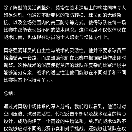
除了阵型的灵活调整外，莫塔在战术深度上的构建同样令人
印象深刻。他通过不断变化的攻防转换、球员间的无缝衔
接、以及全场范围内的高压防守等方式，使得球队在每一场
比赛中都能表现出不同的战术风貌。这种深度不仅仅体现在
战术层面，也体现在球员的个人职责与整体协作上。
莫塔强调球员的自主性与战术的灵活性，他并不要求球员严
格遵循某一套路，而是鼓励他们在比赛中根据局势作出即时
调整。这种战术的深度使得莫塔的球队在复杂的比赛环境中
能够游刃有余，战术的适应性让他们能够在不同对手和不同
比赛状态下保持竞争力。
总结：
通过对莫塔中场体系的深入分析，我们可以看到，他通过对
空间压迫、球员灵活性、传控反击平衡以及战术深度的精心
设计，成功构建了一个高效的中场体系。莫塔的战术体系不
仅能够应对不同的比赛节奏和对手挑战，还能够让球队在攻