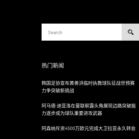
热门新闻
韩国足协宣布黄善洪临时执教球队征战世预赛
力争突破新挑战
阿马德·迪亚洛在曼联崭露头角展现边路突破能
力逐步成为球队重要进攻武器
阿森纳斥资4500万欧元完成大卫拉亚永久转会