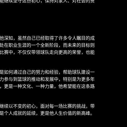
能继续坚守这份初心，保持对家人、对社会的责
他深知，虽然自己已经取得了许多令人瞩目的成
处在职业生涯的一个全新阶段，而未来的目标则
比赛中，不仅仅带领球队走向更高的荣誉，也能
是如何通过自己的努力和经验，帮助球队建设一
力参与到篮球的推动和发展中，特别是为更多年
，更是一种文化、一种力量，他希望能在这条路
继续以不变的初心，面对每一场比赛的挑战，带
是个人成就的延续，更是他人生价值的新高峰。