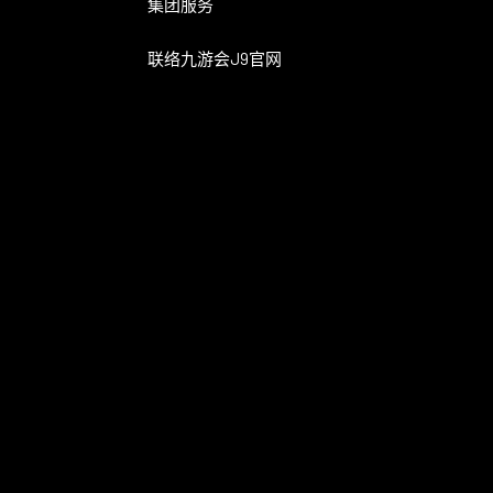
集团服务
联络九游会J9官网