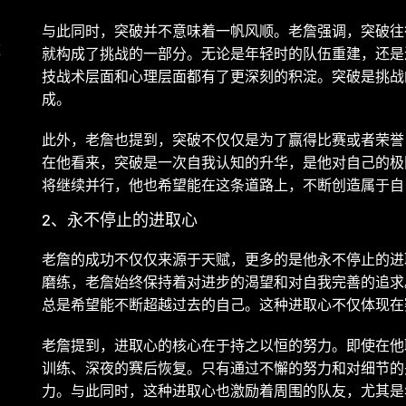
与此同时，突破并不意味着一帆风顺。老詹强调，突破往
款
就构成了挑战的一部分。无论是年轻时的队伍重建，还是
技战术层面和心理层面都有了更深刻的积淀。突破是挑战
成。
此外，老詹也提到，突破不仅仅是为了赢得比赛或者荣誉
在他看来，突破是一次自我认知的升华，是他对自己的极
将继续并行，他也希望能在这条道路上，不断创造属于自
2、永不停止的进取心
老詹的成功不仅仅来源于天赋，更多的是他永不停止的进
磨练，老詹始终保持着对进步的渴望和对自我完善的追求
总是希望能不断超越过去的自己。这种进取心不仅体现在
老詹提到，进取心的核心在于持之以恒的努力。即使在他
训练、深夜的赛后恢复。只有通过不懈的努力和对细节的
力。与此同时，这种进取心也激励着周围的队友，尤其是