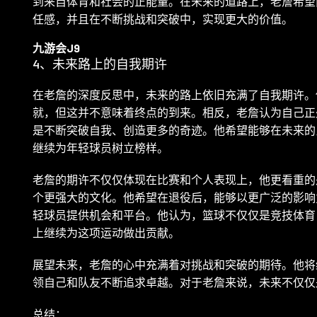
到来自体育和社会的正能量。在未来的道路上，老詹希望
任感，并且在不断挑战和突破中，实现更大的价值。
九游会J9
4、未来路上的自我期许
在老詹的深度反思中，未来的路上依旧充满了自我期许。
就，但这并不意味着终点的到来。相反，老詹认为自己正
是不断突破自我、创造更多的奇迹。他希望能够在未来的
继续为年轻球员树立榜样。
老詹的期许不仅仅体现在比赛和个人表现上，他更看重的
个更强大的文化。他希望在退役后，能够以更广泛的影响
轻球员提供机会和平台。他认为，篮球不仅仅是竞技体育
上继续为这项运动做出贡献。
展望未来，老詹的心中充满着对挑战和突破的期待。他将
领自己和队友不断追求卓越。对于老詹来说，未来不仅仅
总结：