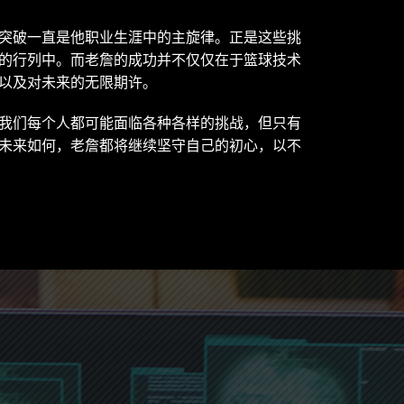
突破一直是他职业生涯中的主旋律。正是这些挑
的行列中。而老詹的成功并不仅仅在于篮球技术
以及对未来的无限期许。
我们每个人都可能面临各种各样的挑战，但只有
未来如何，老詹都将继续坚守自己的初心，以不