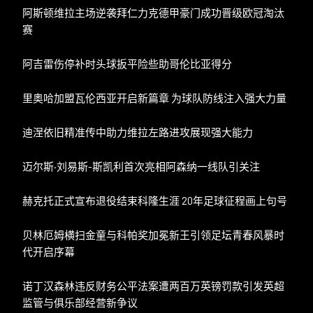
阿斯顿维拉主场逆袭拜仁力克德甲豪门成功晋级欧冠淘汰
赛
阿吉雷伤停补时头球扳平险些助哥伦比亚得分
里奥哈加盟瓦伦西亚开启新篇章 为球队防线注入强大力量
迪涅依旧精准传中助力维拉左路进攻展现强大能力
迈尔斯·刘易斯-斯凯利首次亮相阿森纳一线队引关注
赫克托正式宣布退役结束科隆生涯 20年足球征程画上句号
贝林厄姆横扫金童与科帕奖加冕新王引领足坛青春风暴时
代开启序幕
诺丁汉森林违反财务公平法案遭两百万英镑罚款引发英超
监管与俱乐部经营新争议