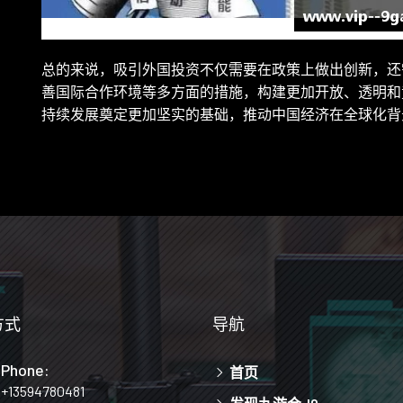
总的来说，吸引外国投资不仅需要在政策上做出创新，还
善国际合作环境等多方面的措施，构建更加开放、透明和
持续发展奠定更加坚实的基础，推动中国经济在全球化背
方式
导航
Phone:
首页
+13594780481