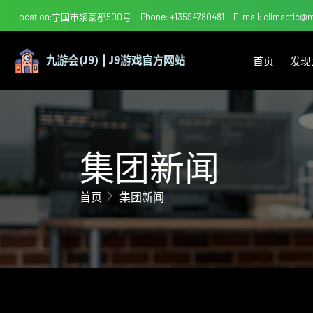
Location:宁国市浆蒙郡500号
Phone: +13594780481
E-mail: climactic
首页
发现
集团新闻
首页
集团新闻