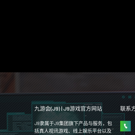
九游会(J9) | J9游戏官方网站
联系
J9隶属于J9集团旗下产品与服务，包
括真人视讯游戏、线上娱乐平台以及