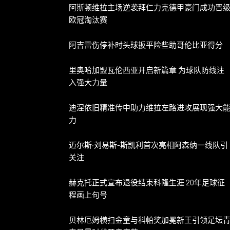
阿斯顿维拉主场逆袭拜仁力克德甲豪门成功晋
欧冠淘汰赛
阿吉雷伤停补时头球扳平险些助哥伦比亚得分
里奥哈加盟瓦伦西亚开启新篇章 为球队防线注
入强大力量
迪涅依旧精准传中助力维拉左路进攻展现强大
力
迈尔斯·刘易斯-斯凯利首次亮相阿森纳一线队引
关注
赫克托正式宣布退役结束科隆生涯 20年足球征
程画上句号
贝林厄姆横扫金童与科帕奖加冕新王引领足坛