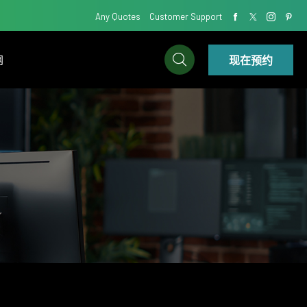
Any Quotes
Customer Support
现在预约
网