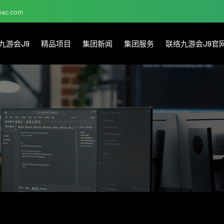
@mac.com
九游会J9
精品项目
集团新闻
集团服务
联络九游会J9官