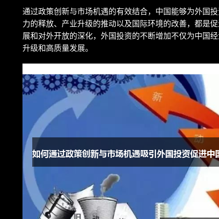
通过政策创新与市场机遇的有效结合，中国能够为外国投
力的释放、产业升级的推动以及国际环境的改善，都是促
展和对外开放的深化，外国投资的不断增加不仅为中国经
升级和高质量发展。