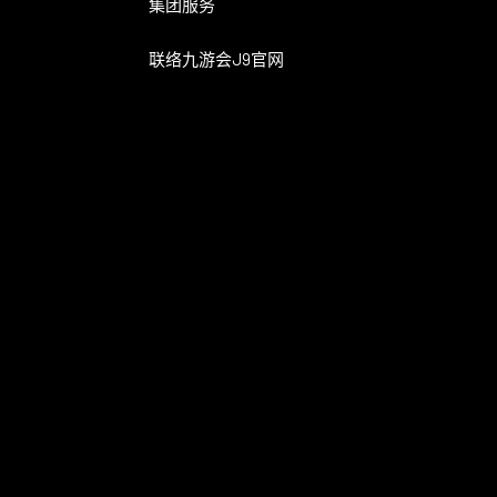
集团服务
联络九游会J9官网