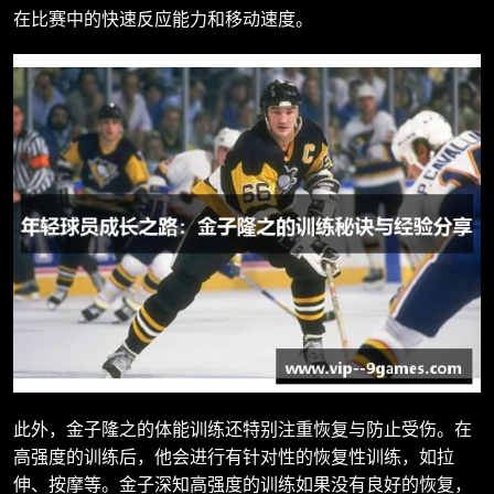
在比赛中的快速反应能力和移动速度。
此外，金子隆之的体能训练还特别注重恢复与防止受伤。在
高强度的训练后，他会进行有针对性的恢复性训练，如拉
伸、按摩等。金子深知高强度的训练如果没有良好的恢复，