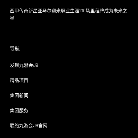
西甲传奇新星亚马尔迎来职业生涯100场里程碑成为未来之
星
导航
发现九游会J9
精品项目
集团新闻
集团服务
联络九游会J9官网