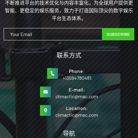
不断推进平台的技术优化与内容丰富化，为全球用户提供更
智能、更稳定的娱乐服务，致力于打造国际顶尖的数字娱乐
平台生态体系。
SUBSCRIBE
联系方式
Phone:
+13594780481
E-mail:
climactic@mac.com
Location:
climactic@mac.com
导航