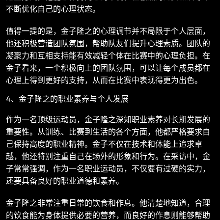
不断优化自己的心理状态。
值得一提的是，金子隆之的心理调节并不局限于个人层面，
他还积极营造团队氛围，帮助队友们提升心理素质。团队的
凝聚力和互相支持能有效减轻个体在比赛中的心理负担。在
金子看来，一个积极向上的团队氛围，可以让每个成员都在
心理上得到更好的支持，从而在比赛中表现得更为出色。
4、金子隆之的职业素养与个人发展
作为一名顶级运动员，金子隆之深知职业素养对长期发展的
重要性。从训练、比赛到生活的各个方面，他都严格要求自
己保持高度的职业精神。金子不仅在技术和体能上追求卓
越，他还特别注重自己在场外的形象和行为。在采访中，金
子常常强调，作为一名职业运动员，不仅要有过硬的实力，
还要具备良好的职业道德和素养。
金子隆之非常注重日常的饮食和作息。他清楚地知道，合理
的饮食能为身体提供必要的营养，而良好的作息则能够帮助