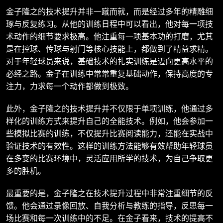
金子隆之的技术提升并非一蹴而就，而是经过多年的精雕细
琢与反复练习。从他的训练日程中可以看出，他对每一项技
术动作的细节要求极高。他注重每一项基本功的打磨，尤其
是在控球、传球与射门等核心技能上，都做到了精益求精。
对于年轻球员来说，基础技术的扎实训练是迈向更高水平的
必经之路。金子在训练中常常重复基础动作，保持高度的专
注力，力求每一个动作都做到极致。
此外，金子隆之的技术提升并不仅限于单项训练，他通过多
样化的训练方式来提升自己的全能技术。例如，他会参加一
些模拟比赛的训练，不仅提升比赛阅读能力，还能在实战中
验证技术的有效性。这样的训练方法能够有效帮助年轻球员
在多变的比赛环境中，灵活应用所学的技术，为自己争取更
多的胜机。
最重要的是，金子隆之在技术提升过程中非常注重细节的反
馈。他会通过录像回放、自我分析与教练的指导，反思每一
场比赛和每一次训练中的不足。在金子看来，技术的提高不