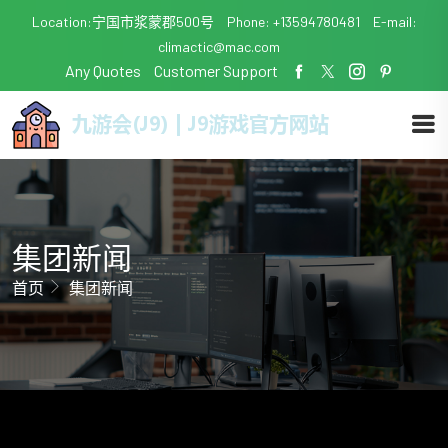
Location:宁国市浆蒙郡500号
Phone: +13594780481
E-mail:
climactic@mac.com
Any Quotes
Customer Support
集团新闻
首页
集团新闻