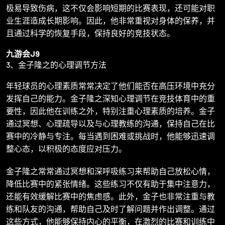
极易导致伤病，这不仅会影响短期的比赛表现，还可能对职
业生涯造成长期影响。因此，他非常重视对身体的保养，并
且通过科学的恢复手段，保持良好的竞技状态。
九游会J9
3、金子隆之的心理调节方法
年轻球员的心理素质常常决定了他们能否在高压环境中充分
发挥自己的能力。金子隆之深知心理调节在竞技体育中的重
要性，因此他在训练之外，特别注重心理素质的培养。金子
通过冥想、心理疏导以及与心理教练的沟通，保持自己在比
赛中的冷静与专注。每当遇到困难或挑战时，他能够迅速调
整心态，以积极的态度应对压力。
金子隆之常常通过冥想和深呼吸练习来帮助自己放松心情，
降低比赛中的紧张情绪。这些练习不仅有助于集中注意力，
还能有效缓解比赛中的焦虑感。此外，金子也非常注重与教
练和队友的沟通，帮助自己及时了解问题并作出调整。通过
这些方式，他能够保持内心的平衡，在激烈的比赛和训练中