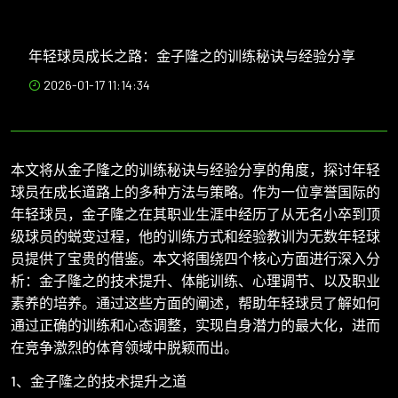
年轻球员成长之路：金子隆之的训练秘诀与经验分享
2026-01-17 11:14:34
本文将从金子隆之的训练秘诀与经验分享的角度，探讨年轻
球员在成长道路上的多种方法与策略。作为一位享誉国际的
年轻球员，金子隆之在其职业生涯中经历了从无名小卒到顶
级球员的蜕变过程，他的训练方式和经验教训为无数年轻球
员提供了宝贵的借鉴。本文将围绕四个核心方面进行深入分
析：金子隆之的技术提升、体能训练、心理调节、以及职业
素养的培养。通过这些方面的阐述，帮助年轻球员了解如何
通过正确的训练和心态调整，实现自身潜力的最大化，进而
在竞争激烈的体育领域中脱颖而出。
1、金子隆之的技术提升之道