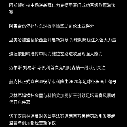
阿斯顿维拉主场逆袭拜仁力克德甲豪门成功晋级欧冠淘汰
赛
阿吉雷伤停补时头球扳平险些助哥伦比亚得分
里奥哈加盟瓦伦西亚开启新篇章 为球队防线注入强大力量
迪涅依旧精准传中助力维拉左路进攻展现强大能力
迈尔斯·刘易斯-斯凯利首次亮相阿森纳一线队引关注
赫克托正式宣布退役结束科隆生涯 20年足球征程画上句号
贝林厄姆横扫金童与科帕奖加冕新王引领足坛青春风暴时
代开启序幕
诺丁汉森林违反财务公平法案遭两百万英镑罚款引发英超
监管与俱乐部经营新争议