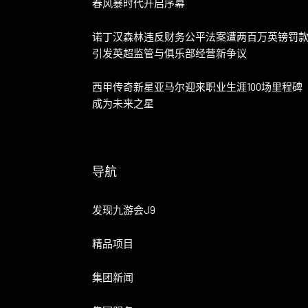
春风暴时代开启序幕
诺丁汉森林违反财务公平法案遭两百万英镑罚
引发英超监管与俱乐部经营新争议
西甲传奇新星亚马尔迎来职业生涯100场里程碑
成为未来之星
导航
发现九游会J9
精品项目
集团新闻