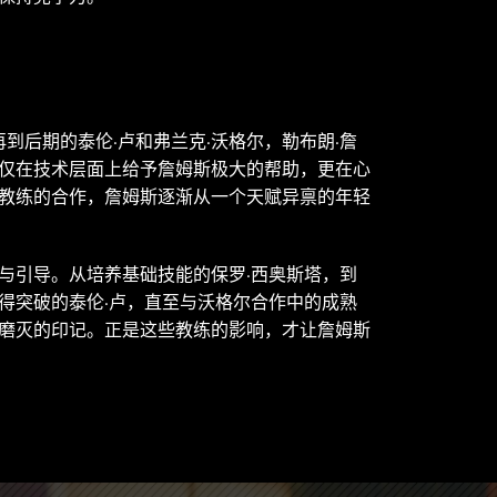
到后期的泰伦·卢和弗兰克·沃格尔，勒布朗·詹
仅在技术层面上给予詹姆斯极大的帮助，更在心
教练的合作，詹姆斯逐渐从一个天赋异禀的年轻
与引导。从培养基础技能的保罗·西奥斯塔，到
得突破的泰伦·卢，直至与沃格尔合作中的成熟
磨灭的印记。正是这些教练的影响，才让詹姆斯