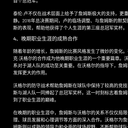
首个总冠军。
泰伦·卢不仅在战术层面上给予了詹姆斯极大的支持，更
静。2016年总决赛期间，卢的临场调整、与詹姆斯的默
斯的表现，帮助他获得了个人生涯的第三座总冠军奖杯。
4、晚期职业生涯的成熟合作
随着年龄的增长，詹姆斯的比赛风格发生了微妙的变化。
克·沃格尔的合作成为他晚期职业生涯的一个重要篇章。
系对于湖人队的成功至关重要。在沃格尔的指导下，詹姆
发挥更大的作用。
沃格尔的防守战术帮助詹姆斯在球队中保持了较高的竞技状
斯与湖人队一同捧起了总冠军奖杯。这一时刻标志着詹姆
到了职业生涯的巅峰。
在晚期的职业生涯中，詹姆斯与沃格尔的关系不仅仅局限
理、球员发展和心理调节等方面的深入合作。沃格尔为詹
姆斯则以成熟的领导力和全面的球场视野，不断帮助球队