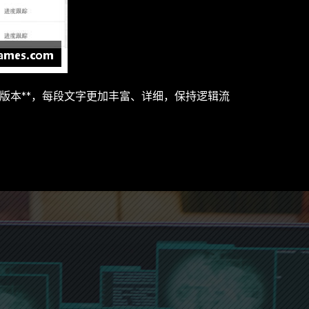
字版本**，每段文字更加丰富、详细，保持逻辑流