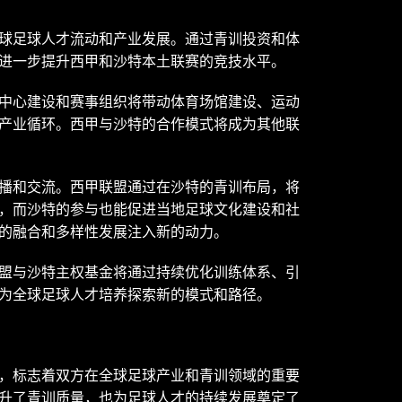
球足球人才流动和产业发展。通过青训投资和体
进一步提升西甲和沙特本土联赛的竞技水平。
中心建设和赛事组织将带动体育场馆建设、运动
产业循环。西甲与沙特的合作模式将成为其他联
播和交流。西甲联盟通过在沙特的青训布局，将
，而沙特的参与也能促进当地足球文化建设和社
的融合和多样性发展注入新的动力。
盟与沙特主权基金将通过持续优化训练体系、引
为全球足球人才培养探索新的模式和路径。
，标志着双方在全球足球产业和青训领域的重要
升了青训质量，也为足球人才的持续发展奠定了