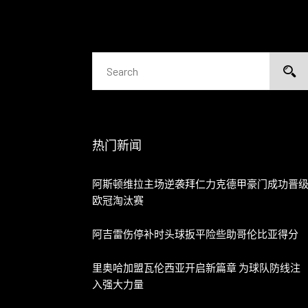
热门新闻
阿斯顿维拉主场逆袭拜仁力克德甲豪门成功晋
欧冠淘汰赛
阿吉雷伤停补时头球扳平险些助哥伦比亚得分
里奥哈加盟瓦伦西亚开启新篇章 为球队防线注
入强大力量