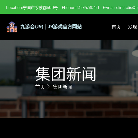
Location:宁国市浆蒙郡500号
Phone: +13594780481
E-mail: climactic
首页
发现
集团新闻
首页
集团新闻