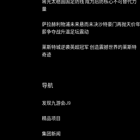
蒋光太稳固国足防线 成为后防核心不可替代力
量
萨拉赫利物浦未来悬而未决沙特豪门再抛天价
薪争夺战升温足坛震动
莱斯特城逆袭英超冠军 创造震撼世界的莱斯特
奇迹
导航
发现九游会J9
精品项目
集团新闻