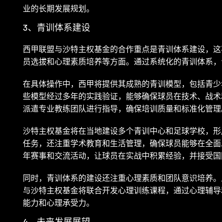
业的长期发展规划。
3、青训体系建设
西甲联盟与沙特主权基金的合作重点是青训体系建设，这
员选拔和心理素质培养等方面。通过系统化的青训体系，
在具体操作中，西甲将提供其成熟的青训模型，包括青少
些模型经过多年的实践验证，能够确保球员在技术、战术
派遣专业教练团队进行指导，确保培训质量和标准化管理
沙特主权基金将在当地建设多个青训中心和足球学校，形
任务，还注重学术教育和生活管理，确保球员能够在全面
年赛事和交流活动，让球员在实战中积累经验，并接受国
同时，青训体系的建设还注重心理素质和团队意识培养。
与沙特主权基金将联合开发心理训练课程，通过心理辅导
能力和心理承受力。
4、未来发展展望