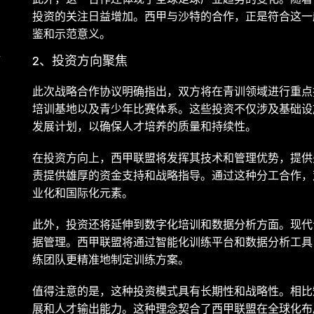
投资的关注日益增加。西甲与沙特的合作，正是符合这一
鉴和示范意义。
年
2、投资方向聚焦
此次战略合作协议明确指出，双方将在青训领域进行重点
培训基地以及青少年比赛体系。这些投资不仅涉及基础设
发展计划，以确保人才培养的质量和持续性。
在投资方向上，西甲联盟将发挥其技术和管理优势，提供
责提供雄厚的资金支持和战略指导。通过这种分工合作，
业化和国际化元素。
此外，投资还将延伸到数字化培训和数据分析方面。现代
据管理。西甲联盟将通过智能化训练平台和数据分析工具
练团队更精准地制定训练方案。
值得注意的是，这种投资模式具有长期性和战略性。相比
展和人才输出能力。这种理念契合了西甲联盟在全球化布