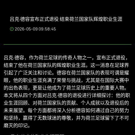
吕克·德容宣布正式退役 结束荷兰国家队辉煌职业生涯
2026-05-09 09:58:45
吕克·德容，作为荷兰足球的传奇人物之一，宣布正式退役，
结束了他在荷兰国家队的辉煌职业生涯。这一消息在足球界
引起了广泛关注和讨论。德容在荷兰国家队的表现可谓是耀
眼，他的职业生涯充满了荣誉与挑战，尤其是在国际大赛中
的出色表现，更是让他成为了荷兰足球历史上的重要人物。
本文将从四个方面对吕克·德容的退役进行详细探讨：他的职
业生涯回顾、对荷兰国家队的贡献、个人成就以及退役后的
未来展望。每个方面都将深入分析德容如何通过自己的努力
和坚持，赢得了无数球迷的尊敬，并为荷兰足球留下了不可
磨灭的印记。