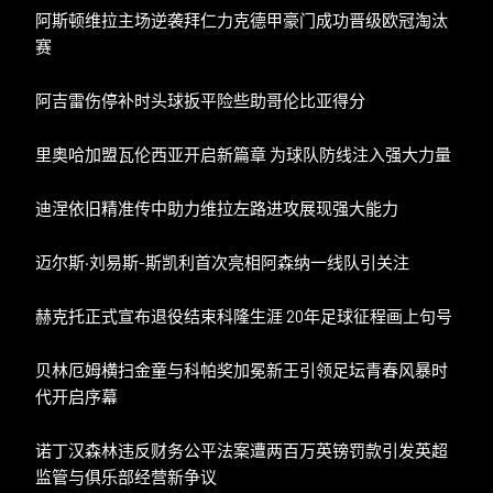
阿斯顿维拉主场逆袭拜仁力克德甲豪门成功晋级欧冠淘汰
赛
阿吉雷伤停补时头球扳平险些助哥伦比亚得分
里奥哈加盟瓦伦西亚开启新篇章 为球队防线注入强大力量
迪涅依旧精准传中助力维拉左路进攻展现强大能力
迈尔斯·刘易斯-斯凯利首次亮相阿森纳一线队引关注
赫克托正式宣布退役结束科隆生涯 20年足球征程画上句号
贝林厄姆横扫金童与科帕奖加冕新王引领足坛青春风暴时
代开启序幕
诺丁汉森林违反财务公平法案遭两百万英镑罚款引发英超
监管与俱乐部经营新争议