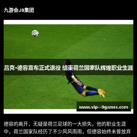
九游会J9集团
德容的离开，无疑是荷兰足球的一大损失。他的职业生涯
中，荷兰国家队经历了不少风风雨雨，但德容始终未曾放弃