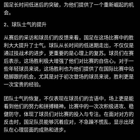
国足长时间低迷后的突破，为他们提供了一个重新崛起的机
会。
2、球队士气的提升
从赛后的采访和球员们的反馈来看，国足在这场比赛中的胜
利大大提升了士气。球队从长时间的低迷期走出，不仅仅是
通过技战术的进步，更重要的是心理上的复苏。球员们在赛
后表示，这场胜利极大增强了他们对比赛的自信心。对于一
些年轻球员来说，这场胜利也为他们提供了在国际比赛中站
稳脚跟的机会，尤其是对于初次登场的球员来说，胜利更是
一次宝贵的经验。
团队士气的恢复，不仅表现在球员们的言语中，场上更是能
看到他们的努力和拼搏精神。比赛中的一次次积极进攻、稳
健防守，体现了球员们对比赛的投入与专注。在面对对方的
反击时，国足队员能够沉着应对，不急躁不慌乱，显示出球
队在心理层面的成熟和进步。