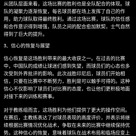
从团队层面来看，这场比赛的胜利也是全队配合的体现。球
队的凝聚力逐渐恢复，每名球员都在场上发挥了自己的作
用，助力球队取得最终胜利。通过这场比赛，球队的信任感
和合作意识得到增强，队员之间的配合愈加默契，士气自然
得到了巨大的提升。
3、信心的恢复与展望
信心恢复是这场胜利带来的最大收获之一。在过去的比赛
中，中国队的成绩让球迷们感到失望，而球员们的心态也多
次受到外界批评的影响。此次战胜印尼后，球员们开始相
信，只要在比赛中不断努力，胜利是可以触手可得的。这种
信心不仅影响了球员们对比赛的态度，也让他们更积极地面
对接下来的训练和赛事。
对于教练组而言，这场胜利为他们提供了更大的操作空间。
在赛后，主教练表达了对球员表现的高度评价，并表示将继
续根据比赛情况优化战术，争取在未来的比赛中继续保持优
势。这种信心的恢复，意味着球队在战术布局和临场应变上