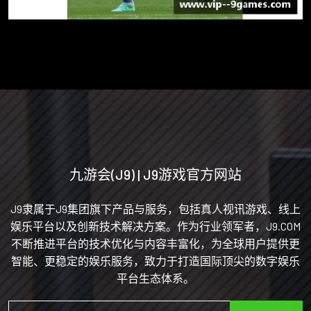
九游会(J9) | J9游戏官方网站
J9隶属于J9集团旗下产品与服务，包括真人视讯游戏、线上
娱乐平台以及创新技术解决方案。作为行业领军者，J9.COM
不断推进平台的技术优化与内容丰富化，为全球用户提供更
智能、更稳定的娱乐服务，致力于打造国际顶尖的数字娱乐
平台生态体系。