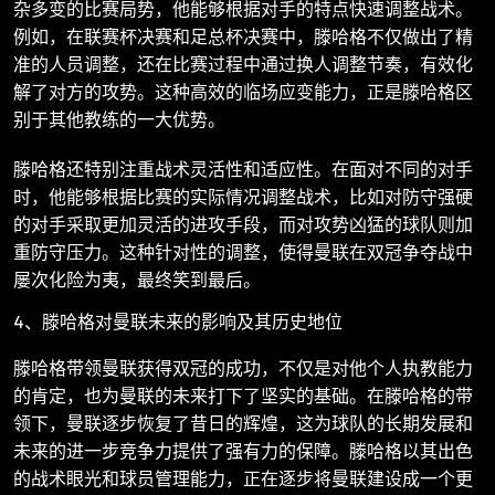
杂多变的比赛局势，他能够根据对手的特点快速调整战术。
例如，在联赛杯决赛和足总杯决赛中，滕哈格不仅做出了精
准的人员调整，还在比赛过程中通过换人调整节奏，有效化
解了对方的攻势。这种高效的临场应变能力，正是滕哈格区
别于其他教练的一大优势。
滕哈格还特别注重战术灵活性和适应性。在面对不同的对手
时，他能够根据比赛的实际情况调整战术，比如对防守强硬
的对手采取更加灵活的进攻手段，而对攻势凶猛的球队则加
重防守压力。这种针对性的调整，使得曼联在双冠争夺战中
屡次化险为夷，最终笑到最后。
4、滕哈格对曼联未来的影响及其历史地位
滕哈格带领曼联获得双冠的成功，不仅是对他个人执教能力
的肯定，也为曼联的未来打下了坚实的基础。在滕哈格的带
领下，曼联逐步恢复了昔日的辉煌，这为球队的长期发展和
未来的进一步竞争力提供了强有力的保障。滕哈格以其出色
的战术眼光和球员管理能力，正在逐步将曼联建设成一个更