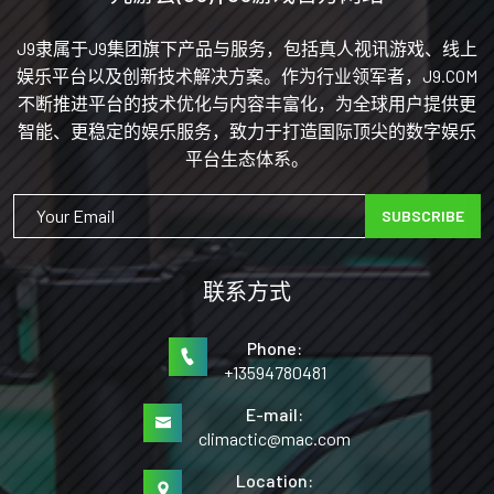
J9隶属于J9集团旗下产品与服务，包括真人视讯游戏、线上
娱乐平台以及创新技术解决方案。作为行业领军者，J9.COM
不断推进平台的技术优化与内容丰富化，为全球用户提供更
智能、更稳定的娱乐服务，致力于打造国际顶尖的数字娱乐
平台生态体系。
SUBSCRIBE
联系方式
Phone:
+13594780481
E-mail:
climactic@mac.com
Location: