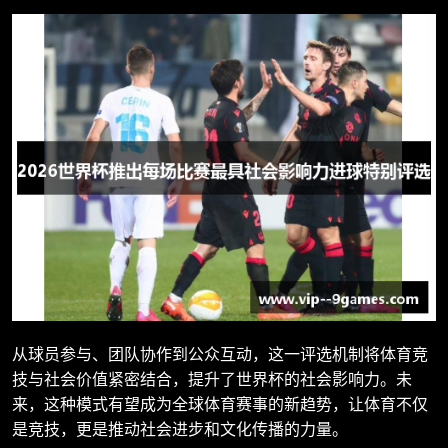
从球员参与、团队协作到公众互动，这一评选机制将体育竞
技与社会价值紧密结合，提升了世界杯的社会影响力。未
来，这种模式有望成为全球体育赛事的新趋势，让体育不仅
是竞技，更是推动社会进步和文化传播的力量。