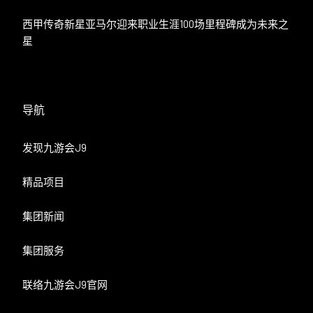
西甲传奇新星亚马尔迎来职业生涯100场里程碑成为未来之
星
导航
发现九游会J9
精品项目
集团新闻
集团服务
联络九游会J9官网