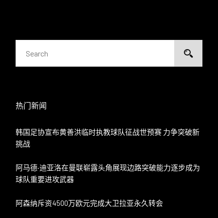
热门新闻
韩国足协宣布黄善洪临时执教球队征战世预赛 力争突破新
挑战
阿马德·迪亚洛在曼联崭露头角展现边路突破能力逐步成为
球队重要进攻武器
阿森纳斥资4500万欧元完成大卫拉亚永久转会