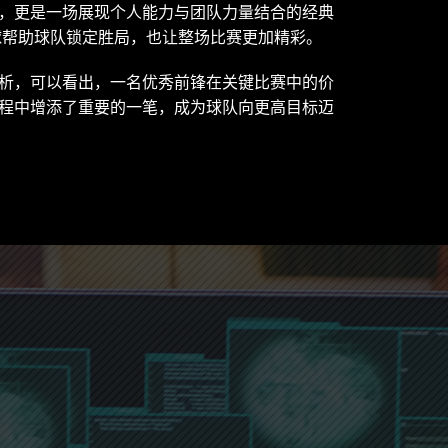
，更是一场展现个人能力与团队力量结合的经典
球帮助球队锁定胜局，也让整场比赛更加精彩。
析，可以看出，一名优秀前锋在关键比赛中的价
程中增添了重要的一笔，成为球队向更高目标迈