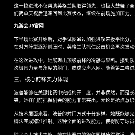
这一粒进球不仅帮助英格兰队取得领先，也极大鼓舞了全
们简单庆祝后迅速回到比赛状态，继续在前场施加压力。
款
九游会J9官网
下半场比赛开始后，对手试图通过加强进攻来扳平比分，
在对方阵型逐渐前压时，英格兰队抓住反击机会再次发动
在这次进攻中，她展现出顶级前锋的冷静与果断。接到队
次极具力量与角度的射门，皮球应声入网。随着第二粒进
三、核心前锋实力体现
波普能够在关键比赛中完成梅开二度，并非偶然，而是长
锋，她在门前把握机会的能力非常突出。无论是抢点意识
从技术层面来看，波普的射门方式十分多样。她既能够完
脚法完成精准推射。这种全面的进攻能力，使得防守球员
除了个人技术之外，她在比赛中的跑位同样值得称道。波