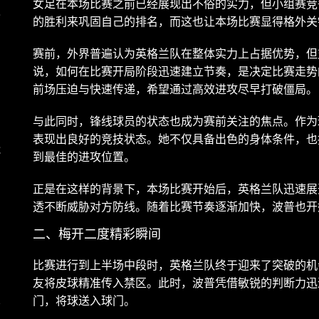
女足在本场比赛之前已经展现出不俗的实力，但小组赛竞
级
的胜利来巩固自己的排名，而这也让本场比赛显得格外关
赛前，外界普遍认为英格兰队在整体实力上占据优势，但
说，如何在比赛开局阶段迅速建立节奏，是决定比赛走势
前场压迫与快速传递，希望通过高效进攻尽早打破僵局。
与此同时，锋线球员的状态也成为赛前关注的焦点。作为
表现出良好的竞技状态。她不仅具备出色的身体条件，也
能
到最佳的进攻位置。
正是在这样的背景下，本场比赛开始后，英格兰队迅速展
透不断威胁对方防线。随着比赛节奏逐渐加快，波普也开
二、梅开二度精彩瞬间
比赛进行到上半场中段时，英格兰队终于迎来了突破的机
友将皮球精准传入禁区。此时，波普凭借敏锐的判断力迅
门，将球送入球门。
青