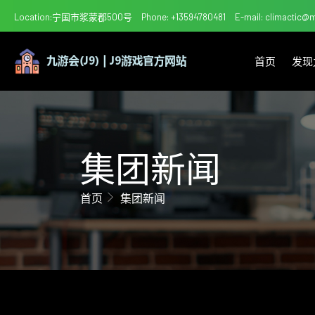
Location:宁国市浆蒙郡500号
Phone: +13594780481
E-mail: climactic
首页
发现
集团新闻
首页
集团新闻