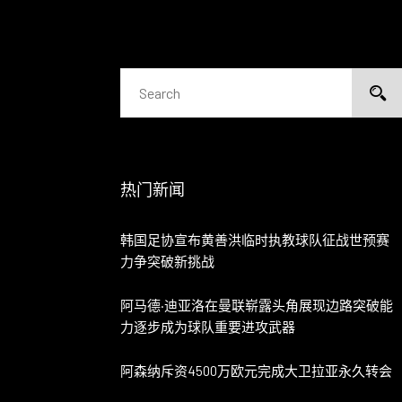
热门新闻
韩国足协宣布黄善洪临时执教球队征战世预赛
力争突破新挑战
阿马德·迪亚洛在曼联崭露头角展现边路突破能
力逐步成为球队重要进攻武器
阿森纳斥资4500万欧元完成大卫拉亚永久转会