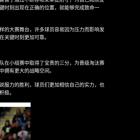
键时刻出现在正确的位置，就能够完成致命一
样的大赛舞台，许多球员容易因为压力而影响发
在关键时刻更加可靠。
队在小组赛中取得了宝贵的三分，为晋级淘汰赛
中拥有更大的战略空间。
说服力的胜利，球员们更加相信自己的实力，也
积极。