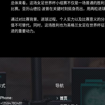
总体来看，这场女足世界杯小组赛不仅是一场普通的胜利
比赛。亚历山德拉·波普在关键时刻挺身而出，用两粒进
通过对比赛背景、进球过程、个人实力以及比赛意义的分
值不可替代。同时，这场胜利也为英格兰女足在世界杯征
进的重要动力。
方式
导航
Phone:
首页
+13594780481