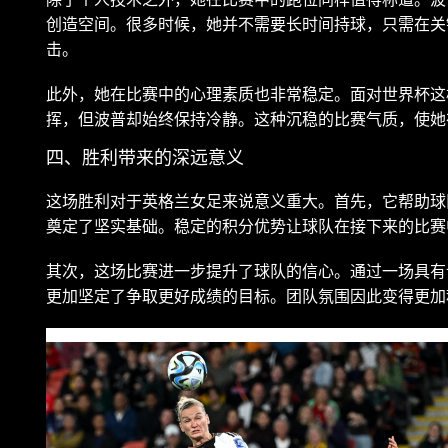
创造空间。很多时候，她并不需要长时间持球，只需在关
击。
此外，她在比赛中的心理素质也非常稳定。面对世界杯这
挥，但波普却始终保持冷静。这种沉稳的比赛气质，使她
四、胜利带来的深远意义
这场胜利对于英格兰女足来说意义重大。首先，它帮助球
奠定了坚实基础。稳定的积分优势让球队在接下来的比赛
其次，这场比赛进一步提升了球队的信心。通过一场具有
更加坚定了争取更好成绩的目标。团队氛围因此变得更加