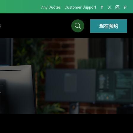
Any Quotes
Customer Support
现在预约
网