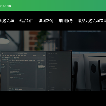
@mac.com
九游会J9
精品项目
集团新闻
集团服务
联络九游会J9官