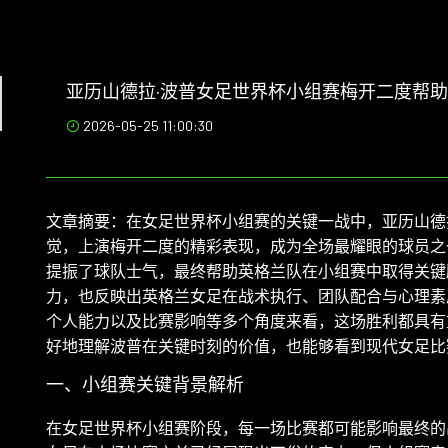
亚历山德拉·波普女足世界杯小组赛梅开二度帮
2026-05-25 11:00:30
文章摘要：在女足世界杯小组赛的关键一战中，亚历山德
觉，上演梅开二度的精彩表现，成为全场最耀眼的球员之
提振了球队士气，最终帮助英格兰队在小组赛中取得关键
力，也反映出英格兰女足在战术执行、团队配合与心理素
个人能力以及比赛影响等多个角度来看，这场胜利都具有
好地理解波普在关键时刻的价值，也能够看到现代女足比
一、小组赛关键背景解析
在女足世界杯小组赛阶段，每一场比赛都可能影响最终的