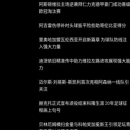
阿斯顿维拉主场逆袭拜仁力克德甲豪门成功晋
欧冠淘汰赛
阿吉雷伤停补时头球扳平险些助哥伦比亚得分
里奥哈加盟瓦伦西亚开启新篇章 为球队防线注
入强大力量
迪涅依旧精准传中助力维拉左路进攻展现强大
力
迈尔斯·刘易斯-斯凯利首次亮相阿森纳一线队引
关注
赫克托正式宣布退役结束科隆生涯 20年足球征
程画上句号
贝林厄姆横扫金童与科帕奖加冕新王引领足坛