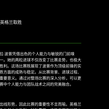
助英格兰取胜
拉·波普凭借出色的个人能力与敏锐的门前嗅
一。她的两粒进球不仅改变了比赛走势，也极大
胜利。这场比赛既展现了波普作为顶级前锋的实
质方面的成熟与稳定。从比赛背景、进球过程、
重要意义。通过对整场比赛的深入分析，可以更
赛中个人能力与团队战术之间的完美融合。
出线形势，因此比赛的重要性不言而喻。英格兰