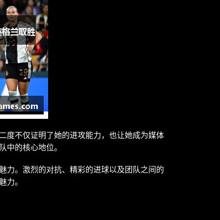
二度不仅证明了她的进攻能力，也让她成为媒体
队中的核心地位。
魅力。激烈的对抗、精彩的进球以及团队之间的
魅力。