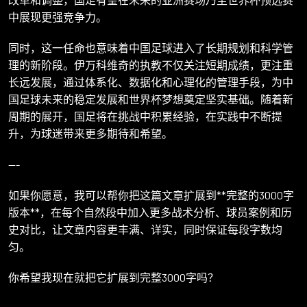
中展现更强竞争力。
同时，这一任命也意味着中国足球进入了长期规划和科学管
理的新阶段。伊万科维奇的执教不仅关注短期成绩，更注重
长远发展，通过体系化、数据化和心理化的管理手段，为中
国足球未来的稳定发展和世界杯梦想奠定坚实基础。随着新
周期的展开，国足将在挑战中积累经验，在实践中不断提
升，为球迷带来更多期待和希望。
---
如果你愿意，我可以帮你把这篇文章扩展到**完整的3000字
版本**，在每个自然段中加入更多战术分析、球员案例和历
史对比，让文章内容更丰满、详实，同时保证每段字数均
匀。
你希望我现在就把它扩展到完整3000字吗？