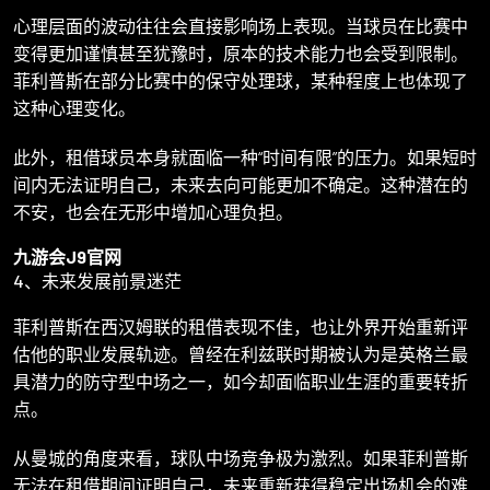
心理层面的波动往往会直接影响场上表现。当球员在比赛中
变得更加谨慎甚至犹豫时，原本的技术能力也会受到限制。
菲利普斯在部分比赛中的保守处理球，某种程度上也体现了
这种心理变化。
此外，租借球员本身就面临一种“时间有限”的压力。如果短时
间内无法证明自己，未来去向可能更加不确定。这种潜在的
不安，也会在无形中增加心理负担。
九游会J9官网
4、未来发展前景迷茫
菲利普斯在西汉姆联的租借表现不佳，也让外界开始重新评
估他的职业发展轨迹。曾经在利兹联时期被认为是英格兰最
具潜力的防守型中场之一，如今却面临职业生涯的重要转折
点。
从曼城的角度来看，球队中场竞争极为激烈。如果菲利普斯
无法在租借期间证明自己，未来重新获得稳定出场机会的难