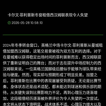
卡尔文·菲利普斯冬窗租借西汉姆联表现令人失望
2026-05-28 10:58:10
2024年冬季转会窗口，英格兰中场卡尔文·菲利普斯从曼城租
借加盟西汉姆联，这笔交易曾被视为双方互利的选择。对于
在曼城难以获得稳定出场时间的菲利普斯而言，西汉姆联提
供了重新证明自己的舞台；而对于志在提升中场控制力的西
汉姆联来说，一位英格兰国脚级后腰似乎能够为球队带来经
验与硬度。然而，现实却与预期形成了明显反差。加盟之
后，菲利普斯在比赛中的表现屡屡受到质疑，无论是比赛节
奏、身体状态还是战术适配，都未能达到球迷和俱乐部的期
待。从关键失误到比赛影响力不足，再到心理压力逐渐增
加，这段租借经历逐渐被外界评价为令人失望的一次尝试。
本文将从状态下滑明显、战术体系不适、心理压力增大以及