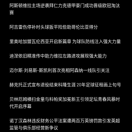
阿斯顿维拉主场逆袭拜仁力克德甲豪门成功晋级欧冠淘汰
赛
阿吉雷伤停补时头球扳平险些助哥伦比亚得分
里奥哈加盟瓦伦西亚开启新篇章 为球队防线注入强大力量
迪涅依旧精准传中助力维拉左路进攻展现强大能力
迈尔斯·刘易斯-斯凯利首次亮相阿森纳一线队引关注
赫克托正式宣布退役结束科隆生涯 20年足球征程画上句号
贝林厄姆横扫金童与科帕奖加冕新王引领足坛青春风暴时
代开启序幕
诺丁汉森林违反财务公平法案遭两百万英镑罚款引发英超
监管与俱乐部经营新争议