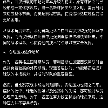
此外，西汉姆联的中场配置本身较为稳固，原有球员之间已
经形成一定化学反应。当一名新球员突然加入时，需要时间
来适应整体节奏，而英超赛程密集，使得这种适应过程变得
更加困难。
从战术角度来看，菲利普斯更适合在节奏掌控较强的体系中
发挥，而西汉姆联在比赛中更强调直接推进和快速反击。不
同的战术理念，也使得他的技术特点难以被完全发挥。
3、心理压力逐渐增加
作为一名英格兰国脚级球员，菲利普斯在加盟西汉姆联时自
然背负着较高的外界期待。球迷普遍认为，他能够迅速提升
球队的中场实力，并成为球队的重要拼图。
然而，当比赛表现未能达到预期时，舆论压力也随之而来。
媒体的批评、球迷的质疑以及比赛中的失误，都可能对球员
心理产生影响。对于一名正在努力找回状态的球员来说，这
种压力并不容易承受。