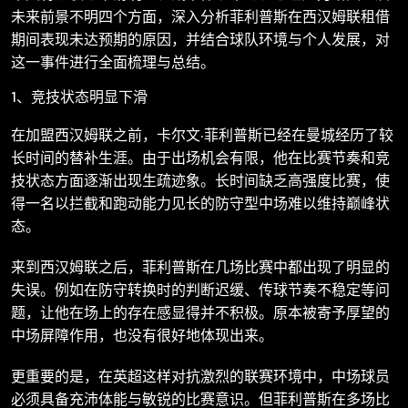
未来前景不明四个方面，深入分析菲利普斯在西汉姆联租借
期间表现未达预期的原因，并结合球队环境与个人发展，对
这一事件进行全面梳理与总结。
1、竞技状态明显下滑
在加盟西汉姆联之前，卡尔文·菲利普斯已经在曼城经历了较
长时间的替补生涯。由于出场机会有限，他在比赛节奏和竞
技状态方面逐渐出现生疏迹象。长时间缺乏高强度比赛，使
得一名以拦截和跑动能力见长的防守型中场难以维持巅峰状
态。
来到西汉姆联之后，菲利普斯在几场比赛中都出现了明显的
失误。例如在防守转换时的判断迟缓、传球节奏不稳定等问
题，让他在场上的存在感显得并不积极。原本被寄予厚望的
中场屏障作用，也没有很好地体现出来。
更重要的是，在英超这样对抗激烈的联赛环境中，中场球员
必须具备充沛体能与敏锐的比赛意识。但菲利普斯在多场比