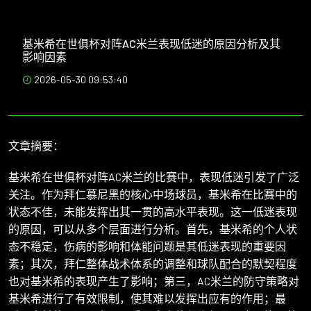
基米希在世俱杯对阵AC米兰表现低迷的原因分析及其
影响因素
2026-05-30 09:53:40
文章摘要：
基米希在世俱杯对阵AC米兰的比赛中，表现低迷引发了广泛
关注。作为拜仁慕尼黑的核心中场球员，基米希在比赛中的
状态不佳，未能发挥出其一贯的高水平表现。这一低迷表现
的原因，可以从多个层面进行分析。首先，基米希的个人状
态不稳定，伤病的影响和体能问题是其低迷表现的重要因
素；其次，拜仁整体战术体系的调整和球队配合的默契程度
也对基米希的表现产生了影响；第三，AC米兰的防守策略对
基米希进行了有效限制，使其难以发挥出应有的作用；最