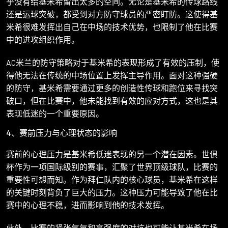
乎没有给基米希留出太多的空间。无论是基米希的传球路线
还是运球突破，都受到对方防守球员的严密盯防。这使得基
米希很难发挥出自己在中场的技术优势，也限制了他在比赛
中的进攻组织作用。
AC米兰的防守策略对于基米希的表现形成了有效的压制，使
得他无法在传统的中场位置上发挥主导作用。面对这种强硬
的防守，基米希需要通过更多的创造性传球和跑位来寻找突
破口，但在比赛中，他未能找到有效的应对方式，这也是其
表现低迷的一个重要原因。
4、赛前压力与心理状态的影响
赛前的心理压力是基米希低迷表现的另一个潜在因素。世俱
杯作为一项国际级别的赛事，汇聚了世界顶级球队，比赛的
重要性可想而知。作为拜仁队内的核心球员，基米希在这样
的关键时刻背负了巨大的压力。这种压力可能导致了他在比
赛中的心理不稳，进而影响到他的技术发挥。
此外，比赛的紧张气氛和高强度的对抗也可能让基米希在场