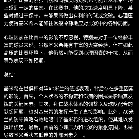
上感到一定的焦虑。在比赛中，他的决策速度明显下降，某
些时候过于保守，未能果断做出有利的传球或突破。心理压
力使得基米希未能如往常般冷静地应对比赛中的各种局面。
心理因素在比赛中的影响不可忽视，特别是对于一位经验丰
富的球员来说。虽然基米希拥有丰富的大赛经验，但在如此
高压的比赛环境下，他仍然可能受到心理因素的干扰，从而
导致表现不如预期。
总结：
基米希在世俱杯对阵AC米兰的低迷表现，背后存在多重因素
的影响。首先，个人状态的不稳定和伤病的困扰是影响其发
挥的关键因素。其次，拜仁战术体系的调整以及球队配合的
默契问题，也对基米希的发挥产生了直接影响。此外，AC米
兰的防守策略有效地限制了基米希的进攻组织，使其难以发
挥出优势。最后，赛前的心理压力和比赛的紧张氛围，也是
导致基米希状态低迷的外部因素之一。