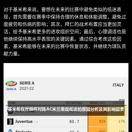
对于基米希来说，要想在未来的比赛中避免类似的低迷表
现，首先需要在赛季中保持合理的休息和体能调整，避免过
度疲劳和伤病的影响；其次，拜仁的战术布置应当更加灵
活，给予基米希更多的进攻组织空间；最后，心理调适也是
他继续保持高水平表现的关键因素。通过综合考虑这些因
素，基米希能够在未来的比赛中恢复状态，并继续为球队贡
献力量。