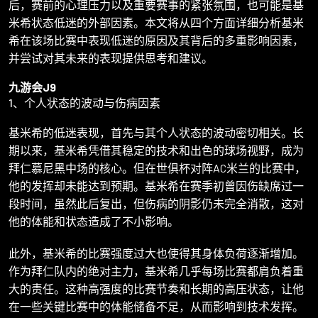
后，赛前的心理压力以及重要赛事的紧张氛围，也可能是基
米希状态低迷的外部因素。本文将从四个方面详细分析基米
希在该场比赛中表现低迷的原因及其背后的多重影响因素，
并尝试对其未来的表现提供思考和建议。
九游会J9
1、个人状态的波动与伤病因素
基米希的低迷表现，首先与其个人状态的波动密切相关。长
期以来，基米希凭借其稳定的技术和出色的球场视野，成为
拜仁慕尼黑中场的核心。但在世俱杯对阵AC米兰的比赛中，
他的发挥却未能达到预期。基米希在赛季初曾因伤缺席过一
段时间，虽然此后复出，但伤病的阴影仍未完全消散，这对
他的体能和状态造成了不小影响。
此外，基米希的比赛强度过大也使得其身体负荷逐渐增加。
作为拜仁队内的绝对主力，基米希几乎每场比赛都肩负着重
大的责任。这种高强度的比赛节奏和长期的高压状态，让他
在一些关键比赛中的体能储备不足，从而影响到技术发挥。