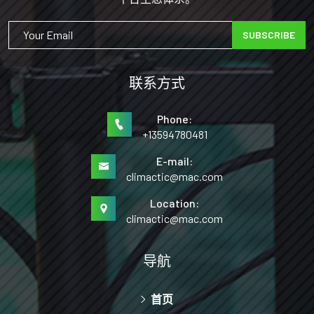
SUBSCRIBE
联系方式
Phone:
+13594780481
E-mail:
climactic@mac.com
Location:
climactic@mac.com
导航
首页