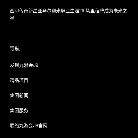
西甲传奇新星亚马尔迎来职业生涯100场里程碑成为未来之
星
导航
发现九游会J9
精品项目
集团新闻
集团服务
联络九游会J9官网