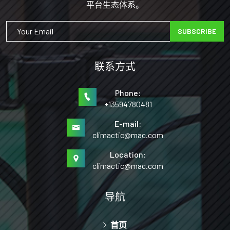
平台生态体系。
SUBSCRIBE
联系方式
Phone:
+13594780481
E-mail:
climactic@mac.com
Location:
climactic@mac.com
导航
首页