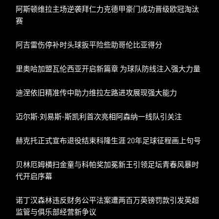
阿斯顿维拉主场逆袭拜仁力克德甲豪门成功晋级欧冠淘汰
赛
阿吉雷伤停补时头球扳平险些助哥伦比亚得分
里奥哈加盟瓦伦西亚开启新篇章 为球队防线注入强大力量
迪涅依旧精准传中助力维拉左路进攻展现强大能力
迈尔斯·刘易斯-斯凯利首次亮相阿森纳一线队引关注
赫克托正式宣布退役结束科隆生涯 20年足球征程画上句号
贝林厄姆横扫金童与科帕奖加冕新王引领足坛青春风暴时
代开启序幕
诺丁汉森林违反财务公平法案遭两百万英镑罚款引发英超
监管与俱乐部经营新争议