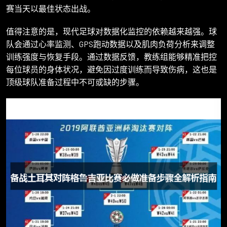
赛当天以最佳状态出战。
值得注意的是，现代足球对数据化监控的依赖越来越强。球
队会通过心率监测、GPS跑动数据以及肌肉负荷分析来调整
训练强度与恢复手段。通过数据反馈，教练组能够精准把控
每位球员的身体状况，避免因过度训练而导致伤病，这也是
顶级球队准备过程中不可或缺的步骤。