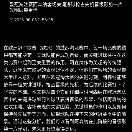
欧冠淘汰赛阿森纳客场关键进球抢占先机晋级形势一片
光明展望更佳
2026-06-06 11:56:08
在欧洲冠军联赛（欧冠）的激烈淘汰赛中，每一场比赛的结
果都可能决定一支球队能否成功晋级，而关键进球往往在这
类比赛中起到至关重要的作用。阿森纳作为英超的传统强
队，近年来在欧冠的表现起伏不定，但他们在客场的表现却
常常出人意料。尤其在欧冠淘汰赛的关键时刻，阿森纳能够
依靠一粒关键进球，抢占晋级的先机，为后续的比赛打下了
坚实的基础。本文将从四个方面详细探讨阿森纳在欧冠淘汰
赛中的关键进球如何为球队赢得晋级的希望，包括阿森纳的
进攻策略、客场表现的关键因素、关键球员的作用以及如何
保持领先优势等方面，展望球队在接下来的欧冠赛季中的前
景。通过这些分析，我们可以看到阿森纳在此阶段的晋级形
势一片光明，未来更有望走得更远。