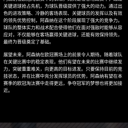
关键进球抢占先机，为球队晋级提供了强大的动力。通过出
色的进攻策略、冷静的客场表现、关键球员的发挥以及有效
的领先优势控制，阿森纳在这个阶段展现了强大的竞争力。
球队的整体实力和战术配合使得他们在面对强敌时能够从容
应对，不仅能够在客场赢得关键进球，还能有效保持领先，
最终为晋级奠定了基础。
展望未来，阿森纳在欧冠赛场上的前景令人期待。随着球队
在关键比赛中的稳定表现，他们有望在未来的比赛中继续发
力，突破重重难关，向更高的目标进发。只要保持目前的竞
技状态，并在比赛中充分发挥球员的优势，阿森纳有望在本
赛季的欧冠淘汰赛中走得更远，争夺冠军的梦想也将更加接
近。