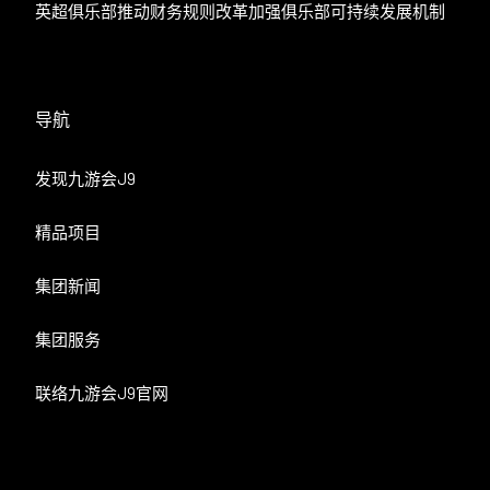
英超俱乐部推动财务规则改革加强俱乐部可持续发展机制
导航
发现九游会J9
精品项目
集团新闻
集团服务
联络九游会J9官网