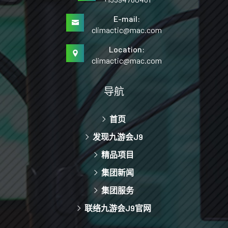
E-mail:
climactic@mac.com
Location:
climactic@mac.com
导航
首页
发现九游会J9
精品项目
集团新闻
集团服务
联络九游会J9官网