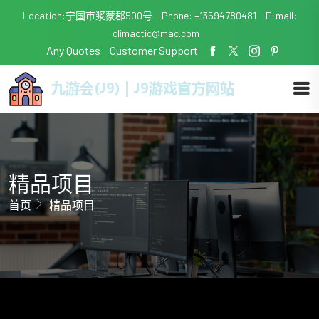
Location:宁国市浆蒙郡500号
Phone: +13594780481
E-mail:
climactic@mac.com
Any Quotes
Customer Support
精品项目
首页
精品项目