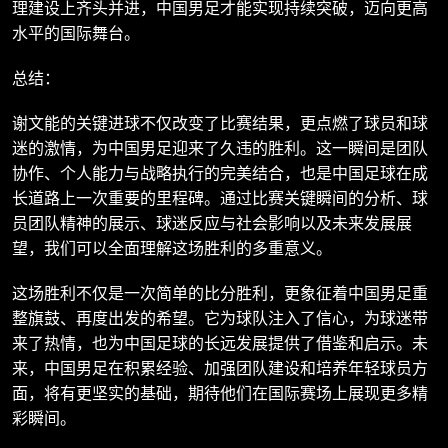
理建设上齐头并进，中国男足才能实现持续突破，迈向更高
水平的国际舞台。
总结：
谢文能的关键进球不仅改变了比赛结果，更点燃了球员和球
迷的激情，为中国男足迎来了久违的胜利。这一瞬间是团队
协作、个人能力与战略执行的完美结合，也是中国足球在成
长道路上一次重要的里程碑。通过比赛关键瞬间的分析、球
员团队精神的展示、球迷反应与社会影响以及未来发展展
望，我们可以全面理解这场胜利的多重意义。
这场胜利不仅是一次简单的比分胜利，更象征着中国男足重
整旗鼓、再度出发的希望。它为球队注入了信心，为球迷带
来了热情，也为中国足球的长远发展提供了借鉴和启示。未
来，中国男足在积累经验、加强团队建设和培养年轻球员方
面，将有更坚实的基础，期待他们在国际赛场上展现更多精
彩瞬间。