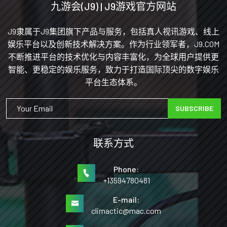
九游会(J9) | J9游戏官方网站
J9隶属于J9集团旗下产品与服务，包括真人视讯游戏、线上
娱乐平台以及创新技术解决方案。作为行业领军者，J9.COM
不断推进平台的技术优化与内容丰富化，为全球用户提供更
智能、更稳定的娱乐服务，致力于打造国际顶尖的数字娱乐
平台生态体系。
SUBSCRIBE
联系方式
Phone:
+13594780481
E-mail:
climactic@mac.com