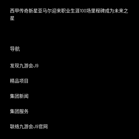
西甲传奇新星亚马尔迎来职业生涯100场里程碑成为未来之
星
导航
发现九游会J9
精品项目
集团新闻
集团服务
联络九游会J9官网