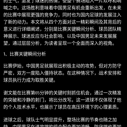
的士气，激发了球迷的热情，使整个赛场陷入一片欢呼和呐
喊之中。这场胜利意味着中国男足有机会重新出发，在未来
的比赛中展现更强的竞争力，同时也为国内足球的发展注入
了新的动力。本文将从四个方面对这一精彩瞬间及其背后的
意义进行详细阐述，分别是比赛关键瞬间分析、球员团队精
神展示、球迷反应与社会影响、以及中国男足未来发展展
望，通过层层分析，为读者呈现一个全面而深入的视角。
1、比赛关键瞬间分析
比赛伊始，中国男足就展现出积极主动的攻势，但对方防守
严密，双方一度陷入僵持状态。在这种情况下，战术安排和
球员执行力成为取胜关键。
谢文能在比赛第65分钟的关键时刻抓住机会，通过一次精准
的突破和冷静的射门，将比分改写。这一进球不仅体现了他
的个人技术水平，也展示了球员在高压环境下的心理素质。
进球之后，球队士气明显提升，整场比赛的节奏也随之加
快。中国男足在进攻端的组合配合更加流畅，防守端也更加