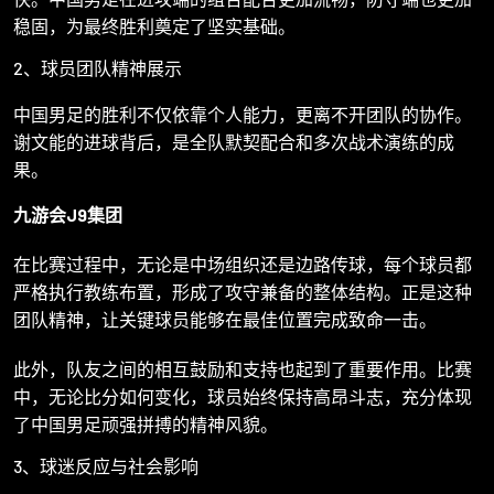
稳固，为最终胜利奠定了坚实基础。
2、球员团队精神展示
中国男足的胜利不仅依靠个人能力，更离不开团队的协作。
谢文能的进球背后，是全队默契配合和多次战术演练的成
果。
九游会J9集团
在比赛过程中，无论是中场组织还是边路传球，每个球员都
严格执行教练布置，形成了攻守兼备的整体结构。正是这种
团队精神，让关键球员能够在最佳位置完成致命一击。
此外，队友之间的相互鼓励和支持也起到了重要作用。比赛
中，无论比分如何变化，球员始终保持高昂斗志，充分体现
了中国男足顽强拼搏的精神风貌。
3、球迷反应与社会影响