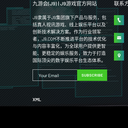
九游会(J9) | J9游戏官方网站
联系
J9隶属于J9集团旗下产品与服务，包
括真人视讯游戏、线上娱乐平台以及
创新技术解决方案。作为行业领军
者，J9.COM不断推进平台的技术优化
与内容丰富化，为全球用户提供更智
能、更稳定的娱乐服务，致力于打造
国际顶尖的数字娱乐平台生态体系。
SUBSCRIBE
XML