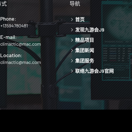
方式
导航
Phone:
首页
+13594780481
发现九游会J9
E-mail:
精品项目
climactic@mac.com
集团新闻
Location:
集团服务
climactic@mac.com
联络九游会J9官网
Copyright ©
九游会J9集团
.