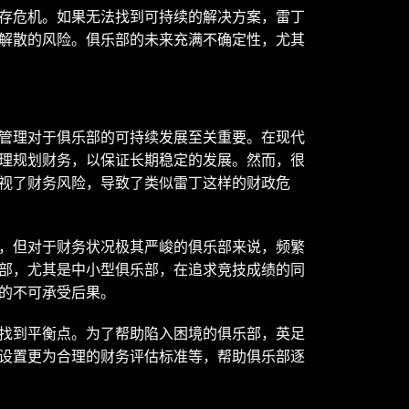
存危机。如果无法找到可持续的解决方案，雷丁
解散的风险。俱乐部的未来充满不确定性，尤其
管理对于俱乐部的可持续发展至关重要。在现代
理规划财务，以保证长期稳定的发展。然而，很
视了财务风险，导致了类似雷丁这样的财政危
，但对于财务状况极其严峻的俱乐部来说，频繁
部，尤其是中小型俱乐部，在追求竞技成绩的同
的不可承受后果。
找到平衡点。为了帮助陷入困境的俱乐部，英足
设置更为合理的财务评估标准等，帮助俱乐部逐