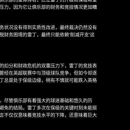
压力，因为它让俱乐部的财务和竞技情况更加糟
务状况没有得到实质性改进，最终裁决仍然没有
脱财务困境的雷丁，最终只能依赖“削减开支”这
的扣分和财政危机的双重压力下，雷丁的竞技表
曾经在英超联赛中与顶级球队竞争，但如今却逐
丁总是处于保级边缘，稍有不慎就可能跌入英格
。尽管俱乐部有着强大的球迷基础和悠久的历
避免的结局。雷丁多次在保级的关键时刻未能挺
言不仅仅意味着竞技水平的下降，还意味着巨大