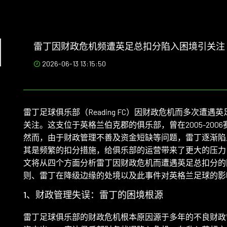
雷丁因财政危机频遭英足总扣分陷入困境引关注
2026-06-13 13:15:50
雷丁足球俱乐部（Reading FC）因财政危机而多次遭
关注。这支位于英格兰伯克郡的俱乐部，曾在2005-20
然而，由于财政管理不善及资金短缺等问题，雷丁逐渐陷
其是频繁的扣分措施，给俱乐部的运营带来了更大的压力
文将从四个方面分析雷丁因财政危机而遭遇英足总扣分的
则、雷丁在降级边缘的处境以及此事件对英格兰足球的影
1、财政管理失误：雷丁的困境根源
雷丁足球俱乐部的财政危机根本原因源于多年的不良财政