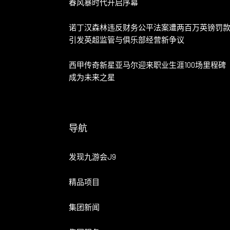
春风暴时代开启序幕
诺丁汉森林违反财务公平法案遭两百万英镑罚
引发英超监管与俱乐部经营新争议
西甲传奇新星亚马尔迎来职业生涯100场里程碑
成为未来之星
导航
发现九游会J9
精品项目
集团新闻