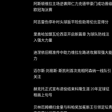
阿斯顿维拉主场逆袭拜仁力克德甲豪门成功晋
欧冠淘汰赛
阿吉雷伤停补时头球扳平险些助哥伦比亚得分
里奥哈加盟瓦伦西亚开启新篇章 为球队防线注
入强大力量
迪涅依旧精准传中助力维拉左路进攻展现强大
力
迈尔斯·刘易斯-斯凯利首次亮相阿森纳一线队引
关注
赫克托正式宣布退役结束科隆生涯 20年足球征
程画上句号
贝林厄姆横扫金童与科帕奖加冕新王引领足坛