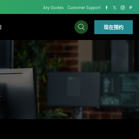
Any Quotes
Customer Support
现在预约
网