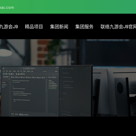
@mac.com
九游会J9
精品项目
集团新闻
集团服务
联络九游会J9官