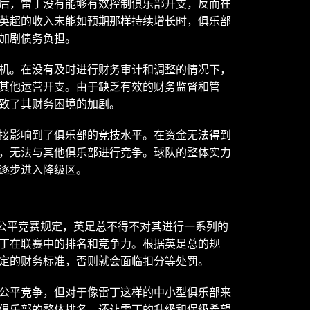
后，雷丁没有能够有效控制俱乐部开支，反而在
英超的收入未能如预期那样持续增长时，俱乐部
加剧债务负担。
机。在没有及时进行财务审计和调整的情况下，
其他运营开支。由于缺乏有效的财务监督和管
致了其财务困境的加剧。
接影响到了俱乐部的竞技水平。在资金无法得到
，无法与其他俱乐部进行竞争。球队的整体实力
逐步进入降级区。
政公平竞赛规定，英足总不得不对其进行一系列的
丁在联赛中的排名和竞争力。根据英足总的规
定的财务标准，否则就会面临扣分等处罚。
公平竞争，但对于像雷丁这样的中小型俱乐部来
俱乐部的整体排名，还让雷丁的升级和保级希望