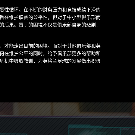
恶性循环。在不断的财务压力和竞技成绩下滑的
旨在维护联赛的公平性，但对于中小型俱乐部而
的后果。雷丁的困境不仅是俱乐部自身的悲剧，
，才能走出目前的困境。而对于其他俱乐部和英
何在维护公平的同时，给予俱乐部更多的帮助和
危机中吸取教训，为英格兰足球的发展做出积极