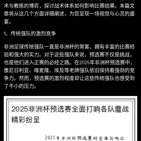
术与教练的博弈，探讨战术体系如何影响比赛结果。本篇文
章将从这几个方面详细阐述，为您呈现一场视觉与心灵的盛
宴。
1、传统强队的激烈竞争
非洲足球传统强队一直是非洲杯的常客，拥有丰富的比赛经
验和强大的实力。对于这些强队来说，预选赛不仅是挑战，
也是他们进入正赛的必经之路。在2025年非洲杯预选赛中，
像尼日利亚、喀麦隆、埃及等老牌强队依旧保持着强劲的竞
争力。然而，预选赛的激烈程度却让这些传统强队也感受到
了不小的压力。