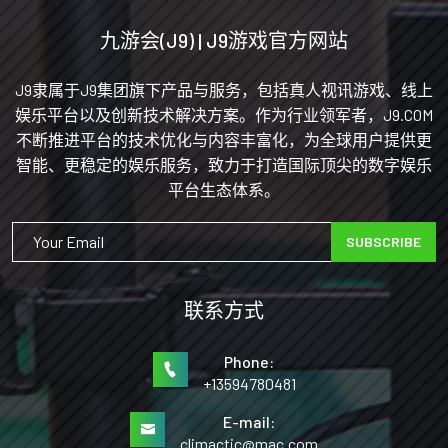
九游会(J9) | J9游戏官方网站
J9隶属于J9集团旗下产品与服务，包括真人视讯游戏、线上
娱乐平台以及创新技术解决方案。作为行业领军者，J9.COM
不断推进平台的技术优化与内容丰富化，为全球用户提供更
智能、更稳定的娱乐服务，致力于打造国际顶尖的数字娱乐
平台生态体系。
SUBSCRIBE
联系方式
Phone:
+13594780481
E-mail:
climactic@mac.com