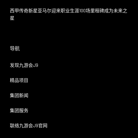
西甲传奇新星亚马尔迎来职业生涯100场里程碑成为未来之
星
导航
发现九游会J9
精品项目
集团新闻
集团服务
联络九游会J9官网