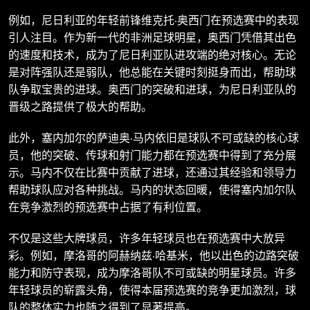
例如，尼日利亚的年轻前锋维克托·奥西门在预选赛中的表现
引人注目。作为新一代的非洲足球明星，奥西门凭借其出色
的速度和技术，成为了尼日利亚队进攻端的绝对核心。无论
是对阵强队还是弱队，他总能在关键时刻挺身而出，帮助球
队争取宝贵的进球。奥西门的突破和进球，为尼日利亚队的
晋级之路提供了极大的帮助。
此外，塞内加尔的萨迪奥·马内依旧是球队不可或缺的核心球
员，他的突破、传球和射门能力都在预选赛中得到了充分展
示。马内不仅在比赛中贡献了进球，还通过其经验和领导力
帮助球队应对各种挑战。马内的状态回暖，使得塞内加尔队
在竞争激烈的预选赛中占据了有利位置。
不仅是这些大牌球员，许多年轻球员也在预选赛中大放异
彩。例如，摩洛哥的阿赫纳兹·哈基米，他以出色的边路突破
能力和防守表现，成为摩洛哥队不可或缺的明星球员。许多
年轻球员的崭露头角，使得本届预选赛的竞争更加激烈，球
队的整体实力也随之得到了显著提高。