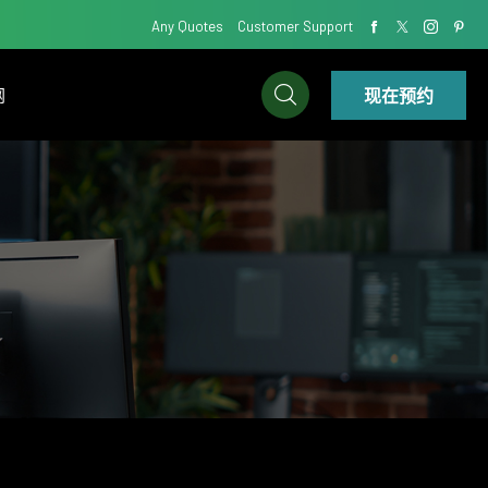
Any Quotes
Customer Support
现在预约
网