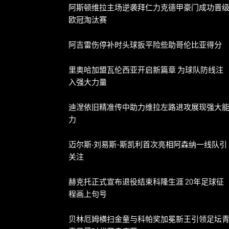
阿斯顿维拉主场逆袭拜仁力克德甲豪门成功晋
欧冠淘汰赛
阿吉雷伤停补时头球扳平险些助哥伦比亚得分
里奥哈加盟瓦伦西亚开启新篇章 为球队防线注
入强大力量
迪涅依旧精准传中助力维拉左路进攻展现强大
力
迈尔斯·刘易斯-斯凯利首次亮相阿森纳一线队引
关注
赫克托正式宣布退役结束科隆生涯 20年足球征
程画上句号
贝林厄姆横扫金童与科帕奖加冕新王引领足坛