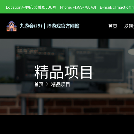
Location:宁国市浆蒙郡500号
Phone: +13594780481
E-mail: climactic
首页
发现
精品项目
首页
精品项目