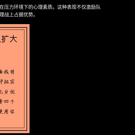
在压力环境下的心理素质。这种表现不仅激励队
理战上占据优势。