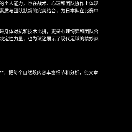
的个人能力，也在战术、心理和团队协作上体现
素质与团队默契的完美结合，为日本队在比赛中
是身体对抗和技术比拼，更是心理博弈和团队合
决定性力量，也为球迷展示了现代足球的精妙魅
字**，把每个自然段内容丰富细节和分析，使文章