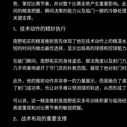
势、掌控比赛节奏，并对整个比赛走势产生重要影响。此
级
间的精准把握、瞬间决策的能力以及临门一脚的冷静处理
关键支撑。
1、技术动作的精妙执行
南野拓实的精准推射首先体现了他在技术动作上的精湛水
短的时间内做出最优选择，显示出极高的球感和控球能力
能
在破门瞬间，南野拓实的身体姿态、脚法角度以及射门力
几乎完美地避开了守门员的扑救范围，展现了他对射门时
此外，他的推射动作并非单一的力量展示，而是融合了速
了射门成功率，也让对手难以预测球的轨迹，从而形成了
可以说，这一精准推射是南野拓实多年训练积累与临场经
高度重视和对比赛节奏的敏锐把握。
2、战术布局的重要支撑
青