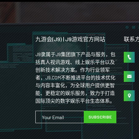
九游会(J9) | J9游戏官方网站
联系
J9隶属于J9集团旗下产品与服务，包
括真人视讯游戏、线上娱乐平台以及
创新技术解决方案。作为行业领军
者，J9.COM不断推进平台的技术优化
与内容丰富化，为全球用户提供更智
能、更稳定的娱乐服务，致力于打造
国际顶尖的数字娱乐平台生态体系。
SUBSCRIBE