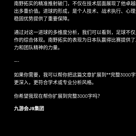
南野拓实的精准推射破门，不仅在技术层面展现了他卓越
出多重价值。进球的形成，是个人技术、战术执行、心理
稳固优势提供了重要保障。
通过对这一进球的多维度分析，我们可以看到，足球不仅
作的综合体现。南野拓实的表现为日本队赢得比赛提供了
力和团队精神的力量。
---
如果你需要，我可以帮你把这篇文章扩展到**完整3000
更深入，更符合学术或专业分析风格。
你希望我现在帮你扩展到完整3000字吗？
九游会J9集团