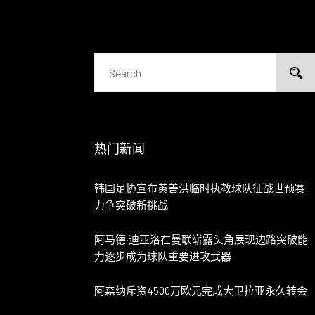
热门新闻
韩国足协宣布黄善洪临时执教球队征战世预赛
力争突破新挑战
阿马德·迪亚洛在曼联崭露头角展现边路突破能
力逐步成为球队重要进攻武器
阿森纳斥资4500万欧元完成大卫拉亚永久转会