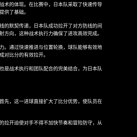
战术的体现。在比赛中，日本队采取了快速传导
提供了基础。
线的默契传递，日本队成功拉开了对方防线的间
射方向，这种战术执行力确保了进攻高效完成。
力。通过快速推进与位置轮换，球队能够有效地
成对比分的有效拉开。
也是战术执行和团队配合的完美结合，为日本队
首先，这一进球直接扩大了比分优势，使队员在
的拉开迫使对手不得不加快节奏和冒险防守，从