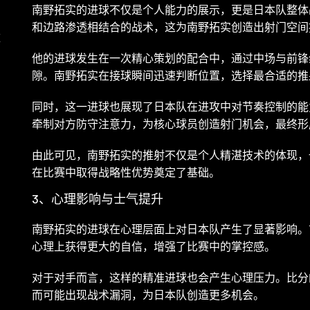
南野拓实的进球不仅是个人能力的展示，更是日本队整体
和边路渗透相结合的战术，这为南野拓实创造出射门空间
款
他的进球发生在一次精心策划的配合中，通过中场与前锋
隙。南野拓实在接球瞬间迅速判断位置，选择最合适的推
同时，这一进球也展现了日本队在进攻中对节奏控制的能
牵制对方防守注意力，为核心球员创造射门机会，最终形
由此可见，南野拓实的推射不仅是个人精湛技术的体现，
在比赛中取得战略性优势奠定了基础。
3、心理影响与士气提升
南野拓实的进球在心理层面上对日本队产生了显著影响。
心理上获得更大的自信，增强了比赛中的掌控感。
对于对手而言，这样的精准进球也会产生心理压力。比分
而可能出现战术漏洞，为日本队创造更多机会。