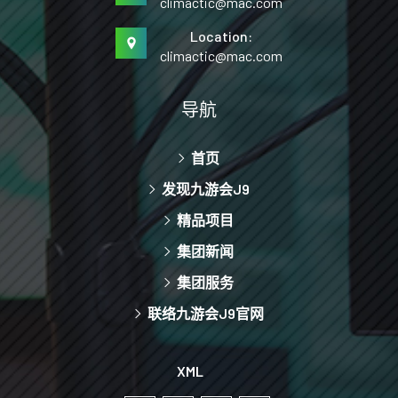
climactic@mac.com
Location:
climactic@mac.com
导航
首页
发现九游会J9
精品项目
集团新闻
集团服务
联络九游会J9官网
XML