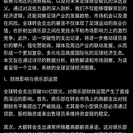
联赛与地区的消费格局，以及对未来足球商业模式的深远意
义。通过对这些方面的深入剖析，我们不仅能够理解背后的
经济逻辑，还能洞察足球产业的发展趋势、市场机会以及潜
在风险。全球转会支出的暴涨不仅体现了足球运动的商业价
值，也折射出俱乐部之间在竞技水平和市场影响力上的激烈
竞争。此外，这一突破性的支出记录，将进一步推动球员身
价的攀升，强化赞助商、媒体及周边产业的联动发展，从而
形成一个更加复杂、多元化且高度国际化的足球经济生态。
本文旨在通过详尽的数据分析、趋势解读和市场洞察，为读
者呈现一个立体、系统的全球足球经济图景。
1、财政影响与俱乐部运营
全球转会支出突破100亿欧元，对俱乐部财政运营产生了直接
而深远的影响。首先，俱乐部在转会市场上的高额支出对短
期财务平衡提出了严峻挑战，尤其是中小型俱乐部必须通过
贷款、股权融资或者出售球员来维持资金链的稳定。
其次，大额转会支出通常伴随着高额薪资承诺，这对俱乐部