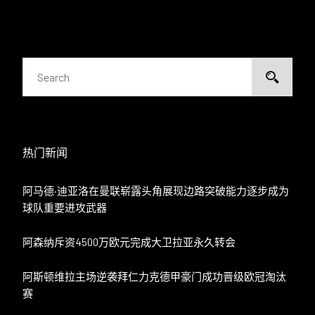
热门新闻
阿马德·迪亚洛在曼联崭露头角展现边路突破能力逐步成为
球队重要进攻武器
阿森纳斥资4500万欧元完成大卫拉亚永久转会
阿斯顿维拉主场逆袭拜仁力克德甲豪门成功晋级欧冠淘汰
赛