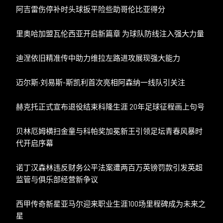
阿吉雷伤停补时头球扳平险些助哥伦比亚得分
里奥哈加盟瓦伦西亚开启新篇章 为球队防线注入强大力量
迪涅依旧精准传中助力维拉左路进攻展现强大能力
迈尔斯·刘易斯-斯凯利首次亮相阿森纳一线队引关注
赫克托正式宣布退役结束科隆生涯 20年足球征程画上句号
贝林厄姆横扫金童与科帕奖加冕新王引领足坛青春风暴时
代开启序幕
诺丁汉森林违反财务公平法案遭两百万英镑罚款引发英超
监管与俱乐部经营新争议
西甲传奇新星亚马尔迎来职业生涯100场里程碑成为未来之
星