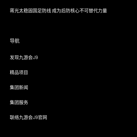
蒋光太稳固国足防线 成为后防核心不可替代力量
导航
发现九游会J9
精品项目
集团新闻
集团服务
联络九游会J9官网