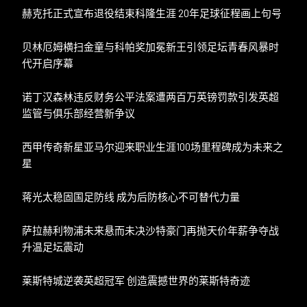
赫克托正式宣布退役结束科隆生涯 20年足球征程画上句号
贝林厄姆横扫金童与科帕奖加冕新王引领足坛青春风暴时
代开启序幕
诺丁汉森林违反财务公平法案遭两百万英镑罚款引发英超
监管与俱乐部经营新争议
西甲传奇新星亚马尔迎来职业生涯100场里程碑成为未来之
星
蒋光太稳固国足防线 成为后防核心不可替代力量
萨拉赫利物浦未来悬而未决沙特豪门再抛天价年薪争夺战
升温足坛震动
莱斯特城逆袭英超冠军 创造震撼世界的莱斯特奇迹