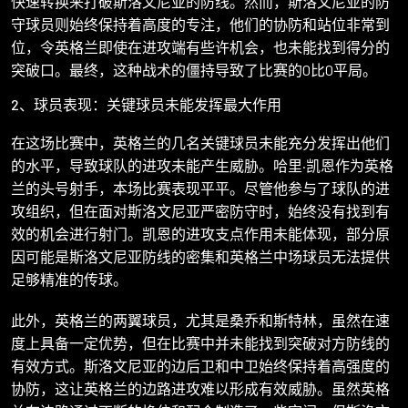
快速转换来打破斯洛文尼亚的防线。然而，斯洛文尼亚的防
守球员则始终保持着高度的专注，他们的协防和站位非常到
位，令英格兰即使在进攻端有些许机会，也未能找到得分的
突破口。最终，这种战术的僵持导致了比赛的0比0平局。
2、球员表现：关键球员未能发挥最大作用
在这场比赛中，英格兰的几名关键球员未能充分发挥出他们
的水平，导致球队的进攻未能产生威胁。哈里·凯恩作为英格
兰的头号射手，本场比赛表现平平。尽管他参与了球队的进
攻组织，但在面对斯洛文尼亚严密防守时，始终没有找到有
效的机会进行射门。凯恩的进攻支点作用未能体现，部分原
因可能是斯洛文尼亚防线的密集和英格兰中场球员无法提供
足够精准的传球。
此外，英格兰的两翼球员，尤其是桑乔和斯特林，虽然在速
度上具备一定优势，但在比赛中并未能找到突破对方防线的
有效方式。斯洛文尼亚的边后卫和中卫始终保持着高强度的
协防，这让英格兰的边路进攻难以形成有效威胁。虽然英格