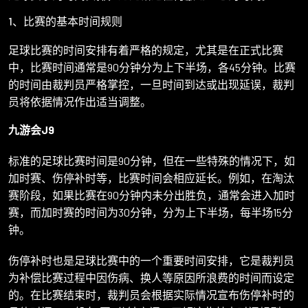
1、比赛的基本时间规则
足球比赛的时间安排有着严格的规定，尤其是在正式比赛
中，比赛时间通常是90分钟分为上下半场，各45分钟。比赛
的时间由裁判员严格掌控，一旦时间到达或出现延误，裁判
员将依据情况作出适当调整。
九游会J9
标准的足球比赛时间是90分钟，但在一些特殊的情况下，如
加时赛、伤停补时等，比赛时间会相应延长。例如，在淘汰
赛阶段，如果比赛在90分钟内未分出胜负，通常会进入加时
赛，而加时赛的时间为30分钟，分为上下半场，每半场15分
钟。
伤停补时也是足球比赛中的一个重要时间安排，它是裁判员
为补偿比赛过程中因伤病、换人等原因所浪费的时间而设定
的。在比赛结束时，裁判员会根据实际情况宣布伤停补时的