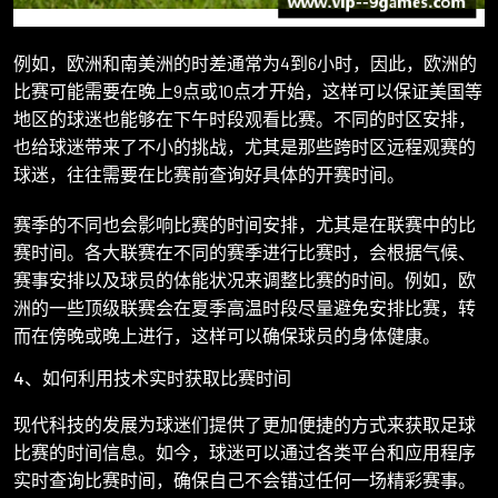
例如，欧洲和南美洲的时差通常为4到6小时，因此，欧洲的
比赛可能需要在晚上9点或10点才开始，这样可以保证美国等
地区的球迷也能够在下午时段观看比赛。不同的时区安排，
也给球迷带来了不小的挑战，尤其是那些跨时区远程观赛的
球迷，往往需要在比赛前查询好具体的开赛时间。
赛季的不同也会影响比赛的时间安排，尤其是在联赛中的比
赛时间。各大联赛在不同的赛季进行比赛时，会根据气候、
赛事安排以及球员的体能状况来调整比赛的时间。例如，欧
洲的一些顶级联赛会在夏季高温时段尽量避免安排比赛，转
而在傍晚或晚上进行，这样可以确保球员的身体健康。
4、如何利用技术实时获取比赛时间
现代科技的发展为球迷们提供了更加便捷的方式来获取足球
比赛的时间信息。如今，球迷可以通过各类平台和应用程序
实时查询比赛时间，确保自己不会错过任何一场精彩赛事。