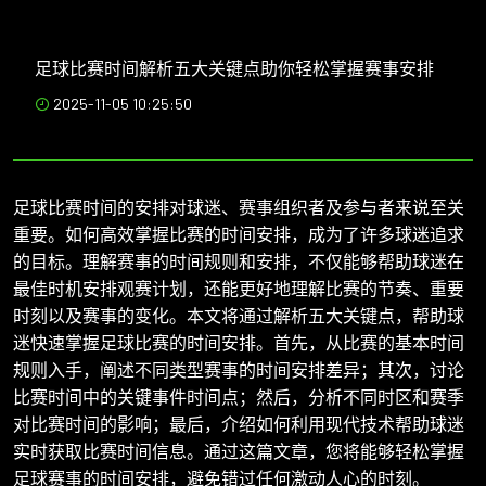
足球比赛时间解析五大关键点助你轻松掌握赛事安排
2025-11-05 10:25:50
足球比赛时间的安排对球迷、赛事组织者及参与者来说至关
重要。如何高效掌握比赛的时间安排，成为了许多球迷追求
的目标。理解赛事的时间规则和安排，不仅能够帮助球迷在
最佳时机安排观赛计划，还能更好地理解比赛的节奏、重要
时刻以及赛事的变化。本文将通过解析五大关键点，帮助球
迷快速掌握足球比赛的时间安排。首先，从比赛的基本时间
规则入手，阐述不同类型赛事的时间安排差异；其次，讨论
比赛时间中的关键事件时间点；然后，分析不同时区和赛季
对比赛时间的影响；最后，介绍如何利用现代技术帮助球迷
实时获取比赛时间信息。通过这篇文章，您将能够轻松掌握
足球赛事的时间安排，避免错过任何激动人心的时刻。