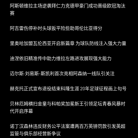
阿斯顿维拉主场逆袭拜仁力克德甲豪门成功晋级欧冠淘汰
赛
阿吉雷伤停补时头球扳平险些助哥伦比亚得分
里奥哈加盟瓦伦西亚开启新篇章 为球队防线注入强大力量
迪涅依旧精准传中助力维拉左路进攻展现强大能力
迈尔斯·刘易斯-斯凯利首次亮相阿森纳一线队引关注
赫克托正式宣布退役结束科隆生涯 20年足球征程画上句号
贝林厄姆横扫金童与科帕奖加冕新王引领足坛青春风暴时
代开启序幕
诺丁汉森林违反财务公平法案遭两百万英镑罚款引发英超
监管与俱乐部经营新争议