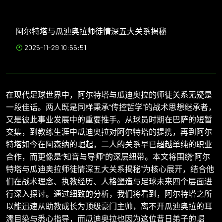
阿尔特塔与瓜迪奥拉师徒情深五大关系揭秘
2025-11-29 10:55:51
在现代足球世界中，阿尔特塔与瓜迪奥拉的师徒关系无疑是
一段佳话。两人既是同样秉承“传控哲学”的战术思想继承者，
又是彼此事业发展中的重要推手。从球员时期在巴萨的短暂
交集，到教练生涯中瓜迪奥拉对阿尔特塔的提携，再到阿尔
特塔如今在阿森纳的崛起，二人的关系早已超越单纯的职业
合作，而更像是“知音与导师”的深层纽带。本文将围绕“阿尔
特塔与瓜迪奥拉师徒情深五大关系揭秘”为核心展开，结合他
们在战术理念、执教经历、人格塑造与足球未来四个层面进
行深入探讨。通过细致的分析，我们将看到，阿尔特塔之所
以能迅速从助教成长为顶级豪门主帅，离不开瓜迪奥拉的耳
濡目染与悉心指导，而瓜迪奥拉也因为这位昔日弟子的崛