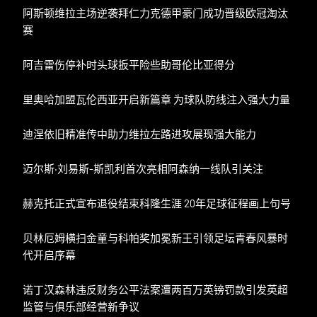
阿斯顿维拉主场逆袭拜仁力克德甲豪门成功晋级欧冠淘汰
赛
阿吉雷伤停补时头球扳平险些助哥伦比亚得分
里奥哈加盟瓦伦西亚开启新篇章 为球队防线注入强大力量
迪涅依旧精准传中助力维拉左路进攻展现强大能力
迈尔斯·刘易斯-斯凯利首次亮相阿森纳一线队引关注
赫克托正式宣布退役结束科隆生涯 20年足球征程画上句号
贝林厄姆横扫金童与科帕奖加冕新王引领足坛青春风暴时
代开启序幕
诺丁汉森林违反财务公平法案遭两百万英镑罚款引发英超
监管与俱乐部经营新争议