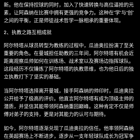
新。他在保持控球的同时，加入了快速转换与高位逼抢的元
素，让阿森纳在比赛中拥有更强的竞争力。这种在“学”与“创”
之间的平衡，正是师徒战术哲学一脉相承的重要体现。
2、执教之路互相成就
阿尔特塔从球员转型为教练的过程中，瓜迪奥拉扮演了至关
重要的角色。在曼城担任助教的三年间，阿尔特塔有机会近
距离观察瓜帅如何在训练场、战术室以及赛场边指挥球队。
这段经历不仅锤炼了阿尔特塔的执教思维，也为他日后的独
立执教打下了坚实的基础。
当阿尔特塔选择离开曼城，接手阿森纳的帅印时，瓜迪奥拉
公开给予了极高的评价。他直言阿尔特塔有成为顶级主帅的
潜质，并坚信其能带领阿森纳重回巅峰。这种肯定不仅是师
傅对弟子的支持，更是对其能力的认可与期待。
如今，阿尔特塔逐渐兑现了瓜迪奥拉的信任。他率领阿森纳
在英超赛场上不断进步，逐步从一支年轻球队成长为冠军争