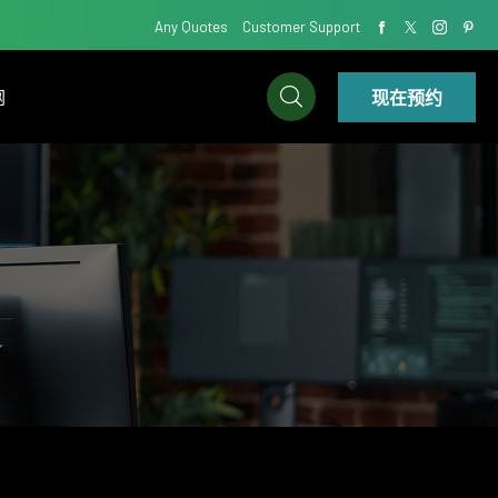
Any Quotes
Customer Support
现在预约
网