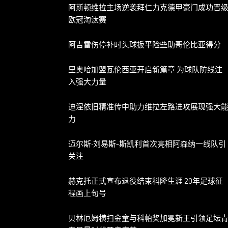
阿斯顿维拉主场逆袭拜仁力克德甲豪门成功晋
欧冠淘汰赛
阿吉雷伤停补时头球扳平险些助哥伦比亚得分
里奥哈加盟瓦伦西亚开启新篇章 为球队防线注
入强大力量
迪涅依旧精准传中助力维拉左路进攻展现强大
力
迈尔斯·刘易斯-斯凯利首次亮相阿森纳一线队引
关注
赫克托正式宣布退役结束科隆生涯 20年足球征
程画上句号
贝林厄姆横扫金童与科帕奖加冕新王引领足坛