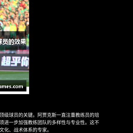
顶级球员的关键。阿贾克斯一直注重教练员的培
须进一步加强教练团队的多样性与专业性。这不
文化、战术体系的专家。