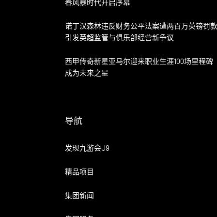
春风暴时代开启序幕
诺丁汉森林违反财务公平法案遭两百万英镑罚
引发英超监管与俱乐部经营新争议
西甲传奇新星亚马尔迎来职业生涯100场里程碑
成为未来之星
导航
发现九游会J9
精品项目
集团新闻