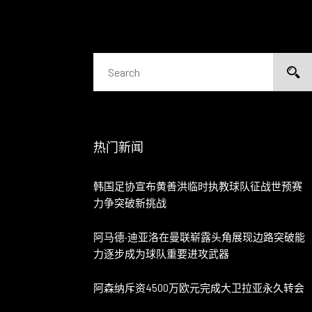
热门新闻
韩国足协宣布黄善洪临时执教球队征战世预赛
力争突破新挑战
阿马德·迪亚洛在曼联崭露头角展现边路突破能
力逐步成为球队重要进攻武器
阿森纳斥资4500万欧元完成大卫拉亚永久转会