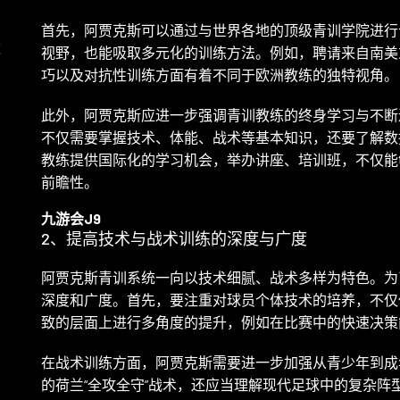
首先，阿贾克斯可以通过与世界各地的顶级青训学院进行
款
视野，也能吸取多元化的训练方法。例如，聘请来自南美
巧以及对抗性训练方面有着不同于欧洲教练的独特视角。
此外，阿贾克斯应进一步强调青训教练的终身学习与不断
不仅需要掌握技术、体能、战术等基本知识，还要了解数
教练提供国际化的学习机会，举办讲座、培训班，不仅能
前瞻性。
九游会J9
2、提高技术与战术训练的深度与广度
阿贾克斯青训系统一向以技术细腻、战术多样为特色。为
深度和广度。首先，要注重对球员个体技术的培养，不仅
致的层面上进行多角度的提升，例如在比赛中的快速决策
在战术训练方面，阿贾克斯需要进一步加强从青少年到成
的荷兰“全攻全守”战术，还应当理解现代足球中的复杂