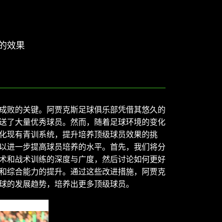
的效果
成败的关键。阿贾克斯足球俱乐部凭借其悠久的
送了大量优秀球员。然而，随着足球环境的变化
化现有青训系统，提升培养顶级球员效果的挑
以进一步提高球员培养的水平。首先，我们将分
术和战术训练的深度与广度，然后讨论如何更好
和综合能力的提升。通过这些改进措施，阿贾克
球的发展趋势，培养出更多顶级球员。