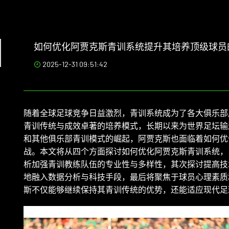
如何优化阿贾克斯青训系统提升其培养顶级球员
2025-12-31 09:51:42
随着全球足球竞争日益激烈，青训系统成为了各大俱乐部
青训传统与成效卓著的培养模式，长期以来为世界足坛输
和其他俱乐部青训模式的崛起，阿贾克斯也面临着如何优
战。本文将从四个方面探讨如何优化阿贾克斯青训系统，
析加强青训教练队伍的专业性与多样性，其次探讨提高技
地融入数据分析与科技手段，最后将聚焦于球员心理素质
斯不仅能够继续保持其青训传统的优势，还能适应现代足