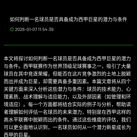
如何判断一名球员是否具备成为西甲巨星的潜力与条件
2026-01-07 11:54:39
本文将探讨如何判断一名球员是否具备成为西甲巨星的潜力
与条件。西甲联赛作为世界顶级足球赛事之一，吸引了大量
球员在其中竞逐荣耀，但能否在这片竞争激烈的土地上脱颖
而出并成为巨星，却需要具备多重因素。本篇文章将从四个
关键方面来深入分析这些潜力与条件：球员的技术能力、心
理素质、战术理解与适应能力，以及外部因素（如管理和环
境适应）。每一个方面都将结合实际的例子与分析，帮助读
者理解如何评估一名球员的未来潜力，特别是在西甲这样的
高水平联赛中脱颖而出的条件。通过这些维度的评估，我们
可以更全面地认识到，一名球员如何从一个潜力新星成长为
西甲的巨星。