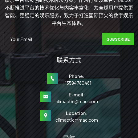
不断推进平台的技术优化与内容丰富化，为全球用户提供更
智能、更稳定的娱乐服务，致力于打造国际顶尖的数字娱乐
平台生态体系。
SUBSCRIBE
联系方式
Phone:
+13594780481
E-mail:
climactic@mac.com
Location:
climactic@mac.com