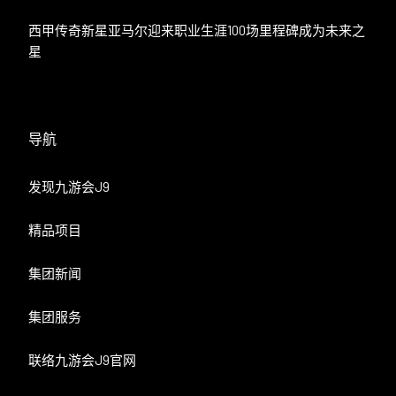
西甲传奇新星亚马尔迎来职业生涯100场里程碑成为未来之
星
导航
发现九游会J9
精品项目
集团新闻
集团服务
联络九游会J9官网