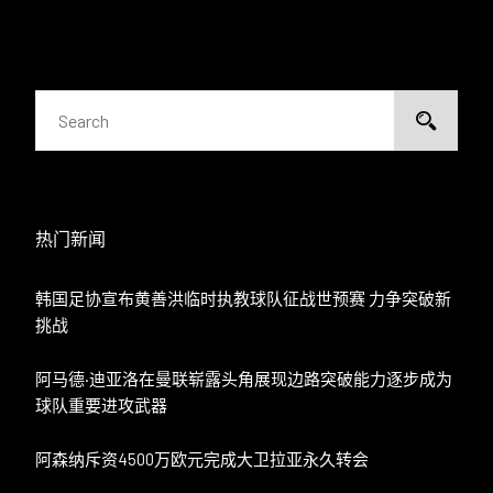
热门新闻
韩国足协宣布黄善洪临时执教球队征战世预赛 力争突破新
挑战
阿马德·迪亚洛在曼联崭露头角展现边路突破能力逐步成为
球队重要进攻武器
阿森纳斥资4500万欧元完成大卫拉亚永久转会