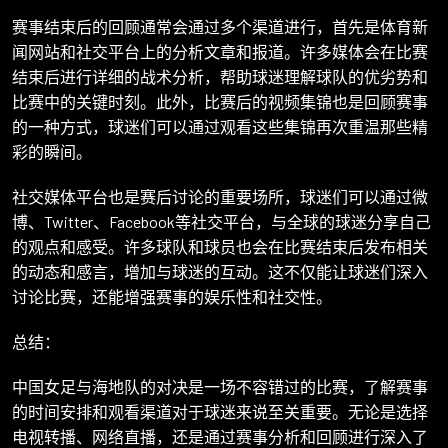
赛事结束后的回顾通常会通过多个渠道进行，首先是体育新
闻网站和社交平台上的分析文章和报道。许多媒体会在比赛
结束后进行详细的战术分析，帮助球迷理解球队的优劣势和
比赛中的关键时刻。此外，比赛后的视频集锦也是回顾赛事
的一种方式，球迷们可以通过观看这些集锦再次重温那些精
彩的瞬间。
社交媒体平台也是赛后讨论的重要场所，球迷们可以通过微
博、Twitter、Facebook等社交平台，与全球的球迷分享自己
的观点和感受。许多球队和球员也会在比赛结束后发布相关
的动态和感言，增加与球迷的互动。这不仅能让球迷们深入
讨论比赛，还能增强赛事的娱乐性和社交性。
总结：
中国女足与海地队的对决是一场不容错过的比赛，了解赛事
的时间安排和观看渠道对于球迷来说至关重要。无论是选择
电视转播、网络直播，还是通过赛事分析和回顾进行深入了