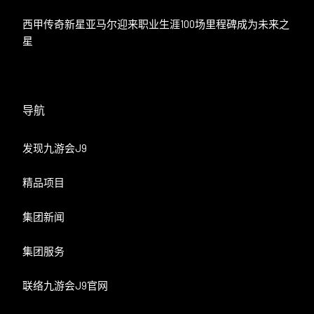
西甲传奇新星亚马尔迎来职业生涯100场里程碑成为未来之
星
导航
发现九游会J9
精品项目
集团新闻
集团服务
联络九游会J9官网