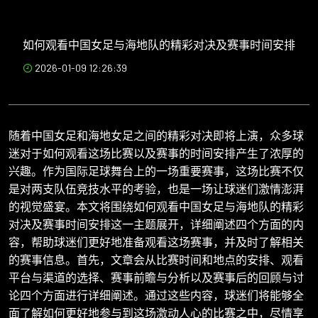
如何观看中国女足与海地队的精彩对决及赛事时间安排
2026-01-09 12:26:39
随着中国女足和海地女足之间的精彩对决即将上演，众多球
迷对于如何观看这场比赛以及赛事的时间安排产生了浓厚的
兴趣。作为国际足球舞台上的一场重要赛事，这场比赛不仅
是对两支队伍竞技水平的考验，也是一场让球迷们激情澎湃
的视觉盛宴。本文将围绕如何观看中国女足与海地队的精彩
对决及赛事时间安排这一主题展开，详细阐述四个方面的内
容，帮助球迷们更好地准备观看这场赛事，并及时了解相关
的赛事信息。首先，文章会从比赛时间和地点的安排、观看
平台与渠道的选择、赛事前瞻与分析以及赛事后的回顾与讨
论四个方面进行详细阐述。通过这些内容，球迷们将能够全
面了解如何更好地参与到这场激动人心的比赛之中，尽情享