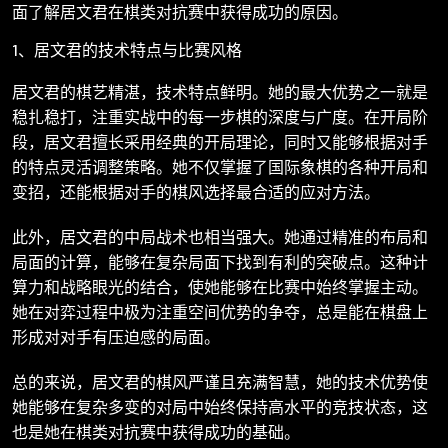
面了解居文君在棋类对抗赛中获得成功的原因。
1、居文君的技术特点与比赛风格
居文君的棋艺精湛，技术特点鲜明。她的最大优势之一就是
稳扎稳打，注重实战中的每一步棋的深度与广度。在开局阶
段，居文君擅长采用经典的开局理论，同时又能够根据对手
的特点灵活调整策略。她不仅掌握了国际象棋的各种开局和
变招，还能根据对手的棋风选择最合适的应对方法。
此外，居文君的中局战术也相当强大。她通过精准的布局和
局面的计算，能够在复杂局面下找到有利的突破点。这种计
算力和战略眼光的结合，使她能够在比赛中始终掌握主动。
她在对弈过程中极为注重空间优势的争夺，总是能在棋盘上
形成对对手有压迫感的局面。
总的来说，居文君的棋风严谨且充满智慧，她的技术优势使
她能够在复杂多变的对局中始终保持高水平的竞技状态，这
也是她在棋类对抗赛中获得成功的基础。