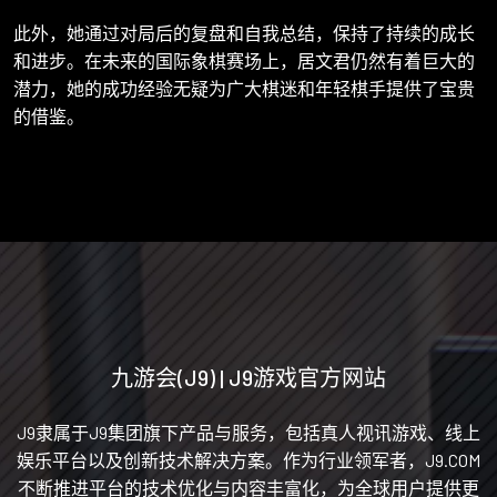
此外，她通过对局后的复盘和自我总结，保持了持续的成长
和进步。在未来的国际象棋赛场上，居文君仍然有着巨大的
潜力，她的成功经验无疑为广大棋迷和年轻棋手提供了宝贵
的借鉴。
九游会(J9) | J9游戏官方网站
J9隶属于J9集团旗下产品与服务，包括真人视讯游戏、线上
娱乐平台以及创新技术解决方案。作为行业领军者，J9.COM
不断推进平台的技术优化与内容丰富化，为全球用户提供更