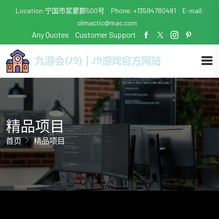
Location:宁国市浆蒙郡500号
Phone: +13594780481
E-mail:
climactic@mac.com
Any Quotes
Customer Support
精品项目
首页
精品项目