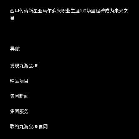
西甲传奇新星亚马尔迎来职业生涯100场里程碑成为未来之
星
导航
发现九游会J9
精品项目
集团新闻
集团服务
联络九游会J9官网