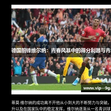
蒂莫·维尔纳的成功离不开他从小到大的不断努力与突破
升以及在国家队中的稳定发挥，维尔纳逐渐从一名青训球