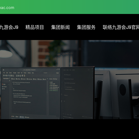
@mac.com
九游会J9
精品项目
集团新闻
集团服务
联络九游会J9官