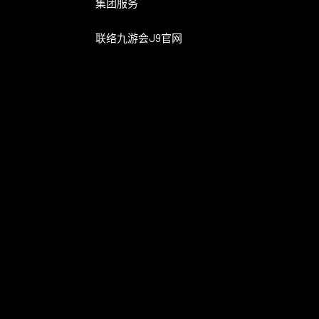
集团服务
联络九游会J9官网