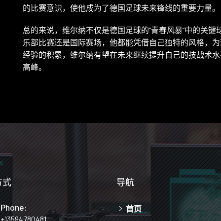
的比赛意识，使他成为了德国足球未来锋线的重要力量。
总的来说，维尔纳不仅是德国足球的“青春风暴”中的关
乐部比赛还是国际赛场，他都能凭借自己独特的风格，为
经验的积累，维尔纳有望在未来继续提升自己的技战术水
高峰。
方式
导航
Phone:
首页
+13594780481