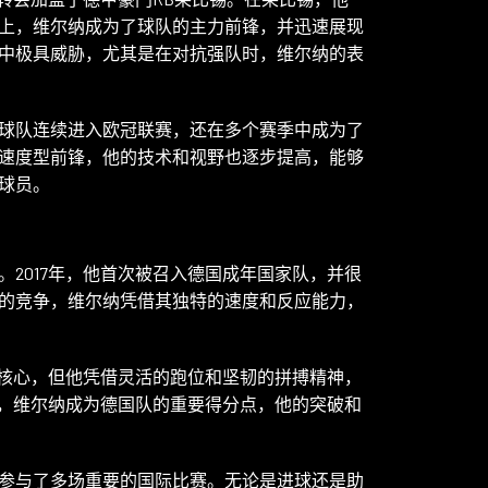
上，维尔纳成为了球队的主力前锋，并迅速展现
中极具威胁，尤其是在对抗强队时，维尔纳的表
球队连续进入欧冠联赛，还在多个赛季中成为了
速度型前锋，他的技术和视野也逐步提高，能够
球员。
2017年，他首次被召入德国成年国家队，并很
的竞争，维尔纳凭借其独特的速度和反应能力，
攻核心，但他凭借灵活的跑位和坚韧的拼搏精神，
中，维尔纳成为德国队的重要得分点，他的突破和
参与了多场重要的国际比赛。无论是进球还是助