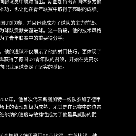
同龄球员中脱颖而出。斯图加特的青训体系为他
本功，也让他在青年联赛中取得了亮眼的成绩。
加德国U19联赛，并且迅速成为了球队的主力前锋。
为球队贡献关键进球。这一阶段，他的技术风格
为了青年联赛中的重要得分手。
，他的进球不仅展示了他的射门技巧，更体现了
现获得了德国U21青年队的召唤，开始在更高水
向职业足球奠定了坚实的基础。
013年，他首次代表斯图加特一线队参加了德甲
场上的表现却极为成熟，尤其是在比赛中的位置
维尔纳的速度与敏捷性成为了他最具威胁的武
他转会加盟了德甲豪门RB莱比锡。在莱比锡，他