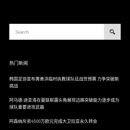
热门新闻
韩国足协宣布黄善洪临时执教球队征战世预赛 力争突破新
挑战
阿马德·迪亚洛在曼联崭露头角展现边路突破能力逐步成为
球队重要进攻武器
阿森纳斥资4500万欧元完成大卫拉亚永久转会