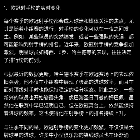
1、欧冠射手榜的实时变化
每个赛季的欧冠射手榜都会成为球迷和媒体关注的焦点，尤
其是随着小组赛的进行，射手榜的变化可以在一夜之间发
生。例如，某些球员的突然爆发，或者一些强队的失误，都
可能影响到射手榜的排名。近年来，欧冠射手榜的竞争愈加
激烈，明星球员如梅西、C罗、哈兰德等的表现，往往决定
了排行榜的前列。
根据最近的数据更新，哈兰德本赛季在欧冠赛场上的表现依
旧强势，他不仅在小组赛中展现了极高的进球效率，而且在
面对顶级对手时也能保持稳定的得分状态。除此之外，一些
新兴的球员也开始崭露头角，像巴黎圣日耳曼的姆巴佩，虽
然他在联赛中早已证明自己，但在欧冠舞台上，依然能保持
着进球的频率，这也使得他在射手榜上的排名持续上升。
与往季不同的是，欧冠射手榜的变化更加频繁，不仅仅是大
牌球星的进球，许多中小型俱乐部的锋线球员也在逐渐涌