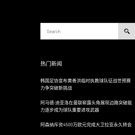
热门新闻
韩国足协宣布黄善洪临时执教球队征战世预赛
力争突破新挑战
阿马德·迪亚洛在曼联崭露头角展现边路突破能
力逐步成为球队重要进攻武器
阿森纳斥资4500万欧元完成大卫拉亚永久转会