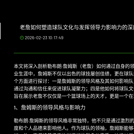
老詹如何塑造球队文化与发挥领导力影响力的深
2026-02-23 10:17:49
本文将深入剖析勒布朗·詹姆斯（老詹）如何通过自身的领
业生涯中，詹姆斯不仅以出色的球技屡创佳绩，更在球队
个方面进行探讨：一是詹姆斯的领导风格及其如何影响队
通过沟通和信任来促进球队凝聚力；四是他如何将球队文
旨在展示老詹不仅仅是一个篮球场上的天才，更是一个在
1、詹姆斯的领导风格与影响力
勒布朗·詹姆斯的领导风格非常独特，他不只是通过激烈
度和个人品德来影响他人。作为球队的领袖，詹姆斯能够