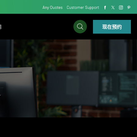
Any Quotes
Customer Support
现在预约
网