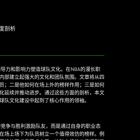
度剖析
导力和影响力塑造球队文化。在NBA的漫长职
内部建立起强大的文化和团队氛围。文章将从四
员；二是他如何在场上外的榜样作用；三是如何
化延续并推动进步。通过这些方面的剖析，本文
球队文化建设中起到了核心作用的领袖。
的竞争与胜利激励队友，而是通过自身的职业态
在场上场下为队员树立一个值得效仿的榜样。例