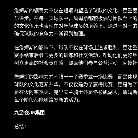
詹姆斯的领导力不仅在短期内塑造了球队的文化，更重要
与进步。在每一支球队中，詹姆斯都积极倡导团队至上的
的文化传承也表现在对年轻球员的培养上。通过一对一的
确保球队的竞争力不断得到加强。
在詹姆斯的影响下，球队不仅在球场上追求胜利，更注重
赛季结束后参与更多的训练和社交活动，帮助他们更好地
树立更高的社会责任感，鼓励他们参与公益活动，回馈社
詹姆斯的影响力并不限于一个赛季或一场比赛，而是体现
球队的文化逐渐升华，不仅仅是为了赢得比赛，更是为了
是在迈阿密热火、克里夫兰骑士还是洛杉矶湖人，詹姆斯
每个阶段都能够焕发新的活力。
九游会J9集团
总结：