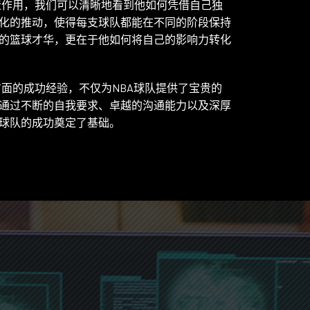
造作用，我们可以清晰地看到他如何凭借自己独
化的推动，使得每支球队都能在不同的阶段保持
的篮球才华，更在于他如何将自己的影响力转化
面的成功经验，不仅为NBA球队提供了宝贵的
通过不断的自我要求、卓越的沟通能力以及深厚
球队的成功奠定了基础。