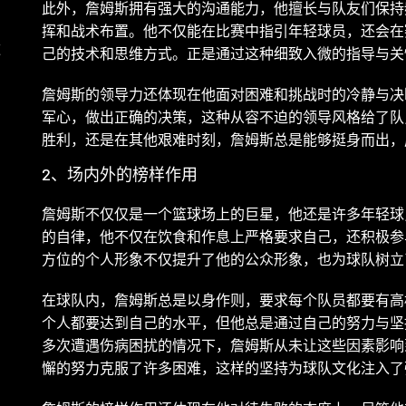
此外，詹姆斯拥有强大的沟通能力，他擅长与队友们保持
挥和战术布置。他不仅能在比赛中指引年轻球员，还会在
款
己的技术和思维方式。正是通过这种细致入微的指导与关
詹姆斯的领导力还体现在他面对困难和挑战时的冷静与决
军心，做出正确的决策，这种从容不迫的领导风格给了队员
胜利，还是在其他艰难时刻，詹姆斯总是能够挺身而出，
2、场内外的榜样作用
詹姆斯不仅仅是一个篮球场上的巨星，他还是许多年轻球
的自律，他不仅在饮食和作息上严格要求自己，还积极参
方位的个人形象不仅提升了他的公众形象，也为球队树立
在球队内，詹姆斯总是以身作则，要求每个队员都要有高
个人都要达到自己的水平，但他总是通过自己的努力与坚
多次遭遇伤病困扰的情况下，詹姆斯从未让这些因素影响
懈的努力克服了许多困难，这样的坚持为球队文化注入了