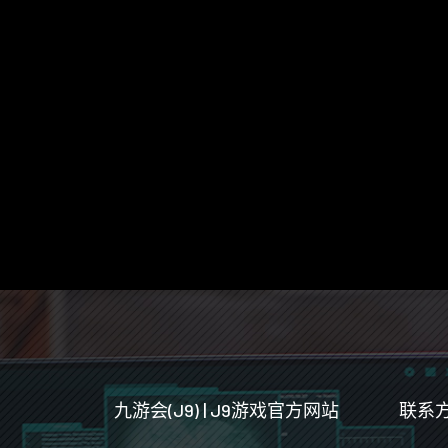
九游会(J9) | J9游戏官方网站
联系