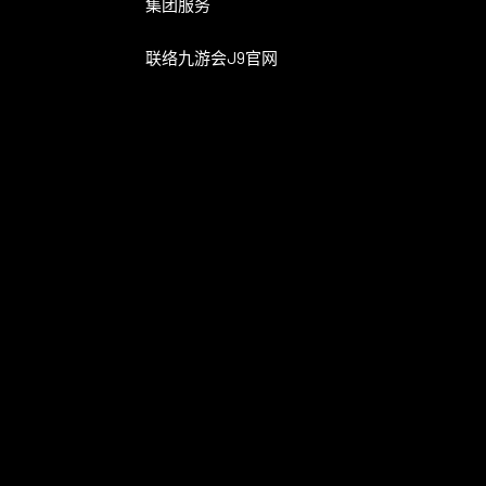
集团服务
联络九游会J9官网