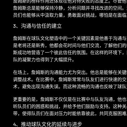
詹姆斯的榜样作用还体现在他对待失败的态度上。尽管他
詹姆斯总是能够保持冷静，分析问题并寻找改进的空间。
员们也能够从中汲取力量，勇敢面对挑战，哪怕是在面临
3、沟通与信任的建立
詹姆斯在球队文化塑造中的一个关键因素是他善于沟通与
是老将还是新秀，他都会花时间与他们交流，了解他们的
斯成功地营造了一个彼此信任的氛围。在这样的环境下，
队的凝聚力也得到了大幅提升。
在场上，詹姆斯的沟通能力尤为突出。他总是能够在关键
调整战术。在比赛中，詹姆斯常常与队友们进行快速的交
术，避免出现沟通失误。而这种流畅的沟通也反映了球队
更重要的是，詹姆斯不仅仅是在比赛中与队友沟通，他也
听队员们的困惑和挑战，并给予他们鼓励与支持。这种关
带，使得队员们在面对压力时能依靠彼此，共同克服困难
4、推动球队文化的延续与进步