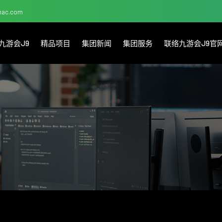
@mac.com
九游会J9
精品项目
集团新闻
集团服务
联络九游会J9官