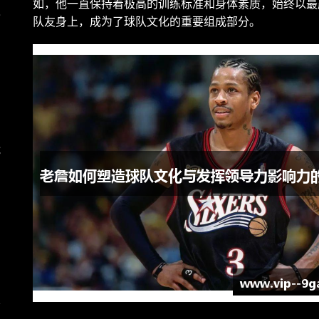
如，他一直保持着极高的训练标准和身体素质，始终以最
级
队友身上，成为了球队文化的重要组成部分。
能
青