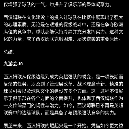
仅增强了球队的士气，也提升了俱乐部的整体凝聚力。
西汉姆联在文化建设上的投入让球队在比赛中展现出了强大
的心理素质。无论是在艰难的保级战斗中，还是在争夺欧洲
席位的竞争中，球队都能保持冷静并充分发挥实力。这种文
化的力量，成了西汉姆联克服困难、屡次逆袭的重要原因。
总结：
九游会J9
西汉姆联从保级边缘到成为英超强队的蜕变，是一项长期而
复杂的任务，涉及到了管理层改革、战术理念革新、精准的
球员引援以及球队文化的建设等多个方面。这一过程不仅展
示了俱乐部在各个方面的全面提升，也体现了西汉姆联作为
一支传统豪门的韧性与潜力。如今，西汉姆联已不再是英超
联赛中的边缘球队，而是具备了与顶级强队竞争的实力。
展望未来，西汉姆联的崛起只是一个开始。凭借如今更为稳