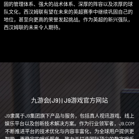
固的管理体系、强大的战术体系、深厚的阵容以及浓厚的球
队文化，西汉姆联有望在未来的英超赛季中继续巩固自己的
地位，甚至向更高的荣誉发起挑战。作为英超的新兴强队，
西汉姆联的未来令人期待。
九游会(J9) | J9游戏官方网站
J9隶属于J9集团旗下产品与服务，包括真人视讯游戏、线上
娱乐平台以及创新技术解决方案。作为行业领军者，J9.COM
不断推进平台的技术优化与内容丰富化，为全球用户提供更
智能、更稳定的娱乐服务，致力于打造国际顶尖的数字娱乐