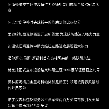
阿斯顿维拉主场逆袭拜仁力克德甲豪门成功晋级欧冠淘汰
赛
阿吉雷伤停补时头球扳平险些助哥伦比亚得分
里奥哈加盟瓦伦西亚开启新篇章 为球队防线注入强大力量
迪涅依旧精准传中助力维拉左路进攻展现强大能力
迈尔斯·刘易斯-斯凯利首次亮相阿森纳一线队引关注
赫克托正式宣布退役结束科隆生涯 20年足球征程画上句号
贝林厄姆横扫金童与科帕奖加冕新王引领足坛青春风暴时
代开启序幕
诺丁汉森林违反财务公平法案遭两百万英镑罚款引发英超
监管与俱乐部经营新争议