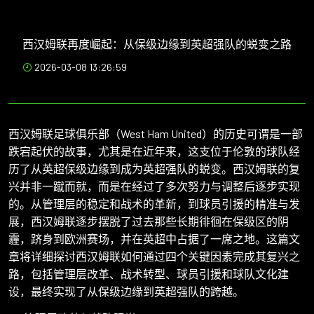
西汉姆联再度崛起：从保级边缘到英超强队的蜕变之路
2026-03-08 13:26:59
西汉姆联足球俱乐部（West Ham United）的历史可谓是一部
跌宕起伏的故事，尤其是在近年来，这支位于伦敦的球队经
历了从英超保级边缘到成为英超强队的蜕变。西汉姆联的复
兴并非一蹴而就，而是在经过了多次努力与调整后逐步实现
的。从管理层的稳定和战术的革新，到球员引援的精准与发
展，西汉姆联逐步摆脱了过去那些长期徘徊在保级区的阴
霾，跻身到欧洲赛场，并在英超中占据了一席之地。这篇文
章将详细探讨西汉姆联如何通过四个关键因素完成其复兴之
路，包括管理层改革、战术转型、球员引援和球队文化建
设，最终实现了从保级边缘到英超强队的跨越。