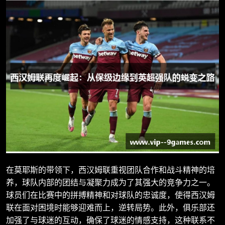
在莫耶斯的带领下，西汉姆联重视团队合作和战斗精神的培
养，球队内部的团结与凝聚力成为了其强大的竞争力之一。
球员们在比赛中的拼搏精神和对球队的忠诚度，使得西汉姆
联在面对困境时能够迎难而上，逆转局势。此外，俱乐部还
加强了与球迷的互动，确保了球迷的情感支持，这种联系不