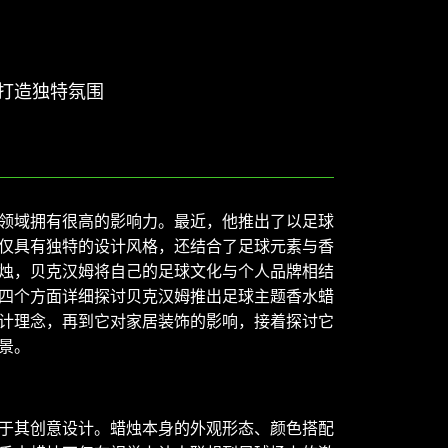
打造独特氛围
领域拥有很高的影响力。最近，他推出了以足球
仅具有独特的设计风格，还结合了足球元素与香
烛，贝克汉姆将自己的足球文化与个人品牌相结
四个方面详细探讨贝克汉姆推出足球主题香水蜡
计理念，再到它对家居装饰的影响，接着探讨它
景。
于其创意设计。蜡烛本身的外观形态、颜色搭配