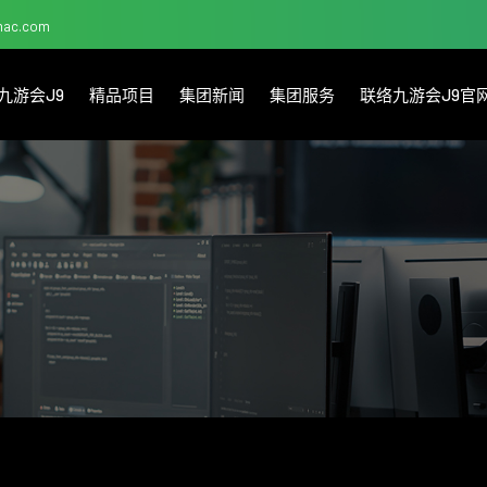
@mac.com
九游会J9
精品项目
集团新闻
集团服务
联络九游会J9官