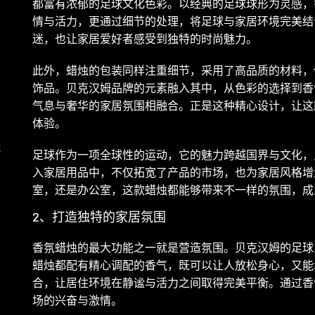
都富有浓郁的足球文化色彩。以经典的足球球形为灵感，
级
情与活力，更通过细节的处理，将足球与家居环境完美结
迷，也让家居爱好者感受到独特的时尚魅力。
此外，蜡烛的包装同样注重细节，采用了高品质的材料，
饰品。贝克汉姆品牌的元素融入其中，从色彩的选择到香
气息与奢华的家居氛围相融合。正是这种精心设计，让这
体验。
能
足球作为一项全球性的运动，它的魅力跨越国界与文化，
入家居用品中，不仅拓宽了产品的市场，也为家居风格增
室，还是办公室，这款蜡烛都能够带来不一样的氛围，成
2、打造独特的家居氛围
香氛蜡烛的最大功能之一就是营造氛围。贝克汉姆的足球
蜡烛都配有精心调配的香气，既可以让人放松身心，又能
合，让居住环境在静谧与活力之间取得完美平衡。通过香
场的兴奋与激情。
青