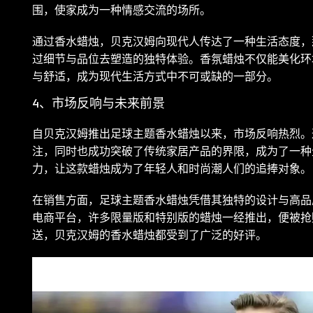
围，使家成为一种情感交流的场所。
通过香水蜡烛，贝克汉姆向现代人传达了一种生活态度，
过细节与品位去塑造的独特体验。香氛蜡烛不仅能美化环
与舒适，成为现代生活方式中不可或缺的一部分。
4、市场反响与未来前景
自贝克汉姆推出足球主题香水蜡烛以来，市场反响热烈。
注，同时也成功突破了传统家居产品的界限，成为了一种
力，让这款蜡烛成为了年轻人和时尚潮人们的追捧对象。
在销售方面，足球主题香水蜡烛凭借其独特的设计与高品
电商平台，许多限量版和特别版的蜡烛一经推出，便被抢
送，贝克汉姆的香水蜡烛都受到了广泛的好评。