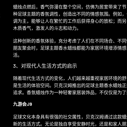
蜡烛点燃后，香气弥漫在整个空间，仿佛为居室带来了节
种足球主题的香氛调性，创造出不同的情感氛围。例如，
款
调为主，能够让人在繁忙的工作后获得身心的放松；而另
木质香气，激发人的斗志和动力。
这种创新的香氛体验，充分考虑了人们在不同场合、不同
朋友聚会时，足球主题香水蜡烛都能为家居环境增添情感
活。
3、对现代人生活方式的启示
随着现代生活方式的变化，人们越来越重视家居环境的舒
是生活的体验空间。贝克汉姆推出的足球主题香水蜡烛正
追求。香氛蜡烛作为一种轻奢家居装饰品，不仅仅是为了
九游会J9
足球文化本身具有很强的社交属性，贝克汉姆通过这款蜡
新的生活方式。无论是独自享受安静时光，还是和家人朋