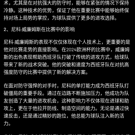
术，尤其是在对抗强大的防守时，能够在紧张的情况下保持
冷静。这种技术的优势，保证了他在重要比赛中能够始终保
持对场上局势的掌控，为球队提供了更多的进攻选择。
2、尼科·威廉姆斯在比赛中的影响
尼科·威廉姆斯的表现不仅仅体现在个人技术上，更重要的是
他对比赛走势的直接影响。在2024欧洲杯的比赛中，威廉姆
斯的出色表现帮助西班牙队打破了传统的进攻方式，给球队
带来了新的战术突破。他的突破和速度为西班牙队在对抗高
强度防守的比赛中提供了新的解决方案。
在面对防守强悍的对手时，尼科的单打能力成为西班牙队打
破僵局的重要手段。通过在边路不断施加压力，他成功为队
友创造了大量的进攻机会，这种影响力不仅体现在进球和助
攻上，更在于他拉开防线、制造空间的能力。无论是通过快
速反击，还是通过精妙的跑位，他总能为球队注入新的活
力。