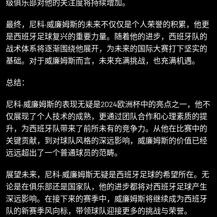
级俱乐部对他的关注度将持续增加。
最终，尼科·威廉姆斯的未来不仅仅是个人荣誉的积累，他更
是西班牙足球复兴的重要力量。随着他的进步，西班牙队的
战术体系将逐渐围绕他展开，为未来的国际大赛打下坚实的
基础。对于威廉姆斯而言，未来充满挑战，也充满机遇。
总结：
尼科·威廉姆斯的表现无疑是2024欧洲杯中的亮点之一，他不
仅展现了个人技术的成熟，更通过团队合作和心理素质的提
升，为西班牙队带来了前所未有的竞争力。从他在比赛中的
关键贡献，到对球队风格的深远影响，威廉姆斯的价值已经
远远超出了一个普通球员的范畴。
展望未来，尼科·威廉姆斯无疑是西班牙足球的希望所在。无
论是在俱乐部还是国家队，他的进步都将对西班牙足球产生
深远影响。在接下来的赛季中，威廉姆斯将继续成为西班牙
队的新赛季风向标，带领球队迎接更多的挑战与荣誉。