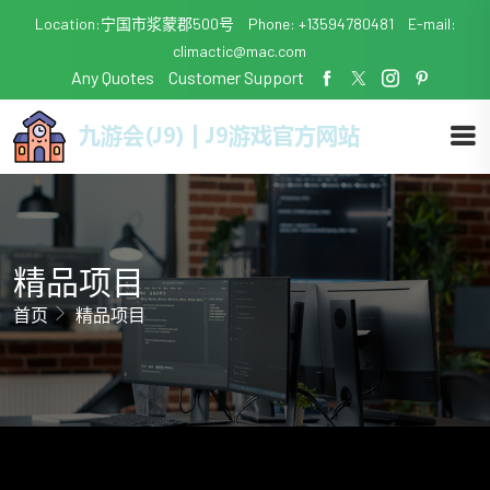
Location:宁国市浆蒙郡500号
Phone: +13594780481
E-mail:
climactic@mac.com
Any Quotes
Customer Support
精品项目
首页
精品项目