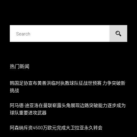
热门新闻
韩国足协宣布黄善洪临时执教球队征战世预赛 力争突破新
挑战
阿马德·迪亚洛在曼联崭露头角展现边路突破能力逐步成为
球队重要进攻武器
阿森纳斥资4500万欧元完成大卫拉亚永久转会