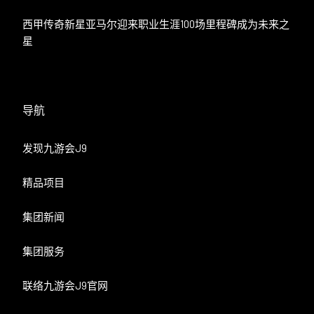
西甲传奇新星亚马尔迎来职业生涯100场里程碑成为未来之
星
导航
发现九游会J9
精品项目
集团新闻
集团服务
联络九游会J9官网