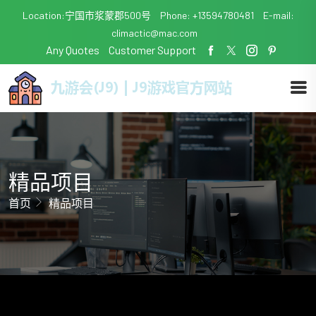
Location:宁国市浆蒙郡500号
Phone: +13594780481
E-mail:
climactic@mac.com
Any Quotes
Customer Support
精品项目
首页
精品项目