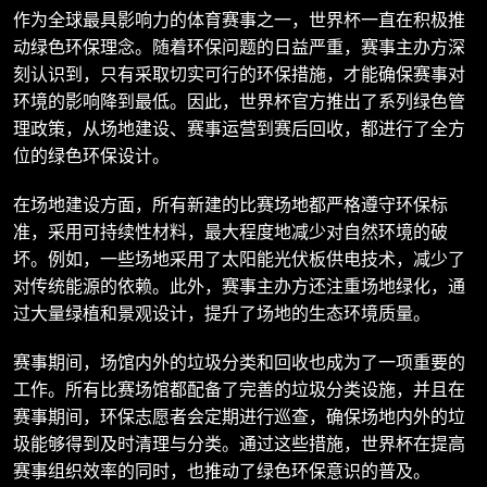
作为全球最具影响力的体育赛事之一，世界杯一直在积极推
动绿色环保理念。随着环保问题的日益严重，赛事主办方深
刻认识到，只有采取切实可行的环保措施，才能确保赛事对
环境的影响降到最低。因此，世界杯官方推出了系列绿色管
理政策，从场地建设、赛事运营到赛后回收，都进行了全方
位的绿色环保设计。
在场地建设方面，所有新建的比赛场地都严格遵守环保标
准，采用可持续性材料，最大程度地减少对自然环境的破
坏。例如，一些场地采用了太阳能光伏板供电技术，减少了
对传统能源的依赖。此外，赛事主办方还注重场地绿化，通
过大量绿植和景观设计，提升了场地的生态环境质量。
赛事期间，场馆内外的垃圾分类和回收也成为了一项重要的
工作。所有比赛场馆都配备了完善的垃圾分类设施，并且在
赛事期间，环保志愿者会定期进行巡查，确保场地内外的垃
圾能够得到及时清理与分类。通过这些措施，世界杯在提高
赛事组织效率的同时，也推动了绿色环保意识的普及。