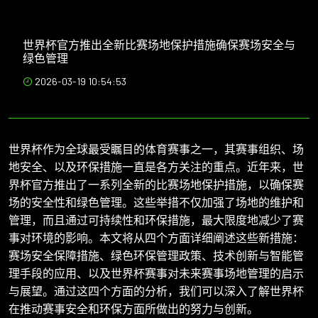
世界杯官方推出全新比赛场地保护措施确保赛场安全与
绿色管理
2026-03-19 10:54:53
世界杯作为全球最受瞩目的体育赛事之一，其赛事组织、场
地安全、以及环保措施一直是各方关注的重点。近年来，世
界杯官方推出了一系列全新的比赛场地保护措施，以确保赛
场的安全性和绿色管理。这些举措不仅加强了场地的维护和
管理，而且通过可持续性和环保措施，最大限度地减少了赛
事对环境的影响。本文将从四个方面详细阐述这些新措施：
赛场安全保障措施、绿色环保管理政策、技术创新与智能管
理手段的应用、以及世界杯赛事对未来赛事场地管理的启示
与展望。通过这四个方面的分析，我们可以深入了解世界杯
在推动赛事安全和环保方面所做出的努力与创新。