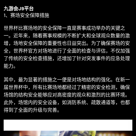
九游会J9平台
1、赛场安全保障措施
世界杯比赛场地的安全保障一直是赛事成功举办的关键之
一。近年来，随着赛事规模的不断扩大和全球观众数量的激
增，场地安全保障的重要性也日益突出。为了确保赛场的安
全，世界杯官方对场地进行了全面的检查与评估，不仅加强
了传统的安全检查措施，还增加了针对突发事件的应急处理
能力。
其中，最为显著的措施之一便是对场地结构的强化。在新一
届世界杯中，所有比赛场地都经过了精密的安全检测，确保
场馆的结构安全能够应对高密度的观众和激烈的比赛环境。
此外，场馆内的安全设备，如消防系统、疏散通道等，也都
得到了全面的升级与完善。