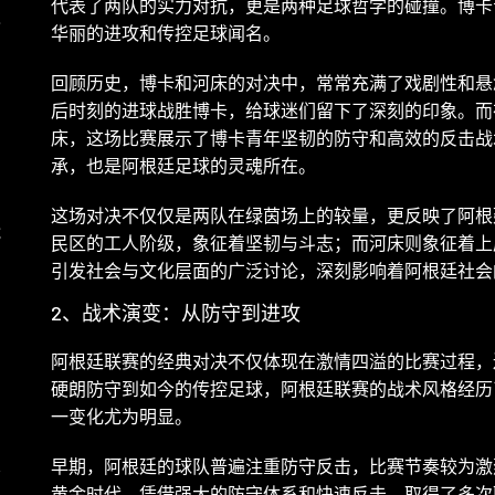
代表了两队的实力对抗，更是两种足球哲学的碰撞。博卡
级
华丽的进攻和传控足球闻名。
回顾历史，博卡和河床的对决中，常常充满了戏剧性和悬念。
后时刻的进球战胜博卡，给球迷们留下了深刻的印象。而在2
床，这场比赛展示了博卡青年坚韧的防守和高效的反击战
承，也是阿根廷足球的灵魂所在。
这场对决不仅仅是两队在绿茵场上的较量，更反映了阿根
能
民区的工人阶级，象征着坚韧与斗志；而河床则象征着上
引发社会与文化层面的广泛讨论，深刻影响着阿根廷社会
2、战术演变：从防守到进攻
阿根廷联赛的经典对决不仅体现在激情四溢的比赛过程，
硬朗防守到如今的传控足球，阿根廷联赛的战术风格经历
一变化尤为明显。
早期，阿根廷的球队普遍注重防守反击，比赛节奏较为激
青
黄金时代，凭借强大的防守体系和快速反击，取得了多次