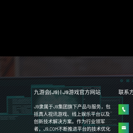
九游会(J9) | J9游戏官方网站
联系
J9隶属于J9集团旗下产品与服务，包
括真人视讯游戏、线上娱乐平台以及
创新技术解决方案。作为行业领军
者，J9.COM不断推进平台的技术优化