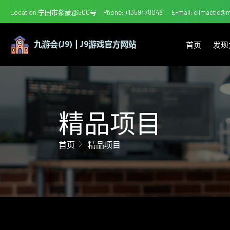
Location:宁国市浆蒙郡500号
Phone: +13594780481
E-mail: climactic
首页
发现
精品项目
首页
精品项目