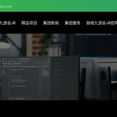
@mac.com
九游会J9
精品项目
集团新闻
集团服务
联络九游会J9官