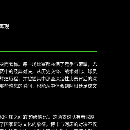
再现
决而著称。每一场比赛都充满了竞争与荣耀，尤
赛中的经典对决，从历史交锋、战术对比、球员
辉煌历程，并挖掘其中那些决定性比赛背后的深
那些难忘的瞬间，也能从中体会到阿根廷足球文
和河床之间的"超级德比"。这两支球队有着深厚
了国家足球文化的象征。博卡与河床的对决不仅