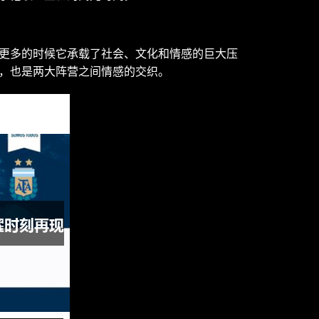
更多的时候它承载了社会、文化和情感的巨大压
，也是两大阵营之间情感的交织。