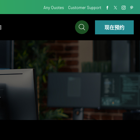
Any Quotes
Customer Support
现在预约
网