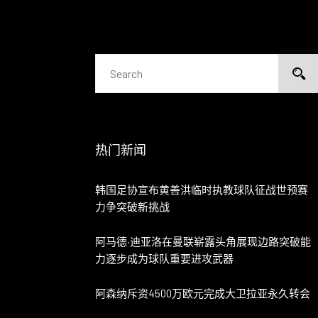
热门新闻
韩国足协宣布黄善洪临时执教球队征战世预赛
力争突破新挑战
阿马德·迪亚洛在曼联崭露头角展现边路突破能
力逐步成为球队重要进攻武器
阿森纳斥资4500万欧元完成大卫拉亚永久转会