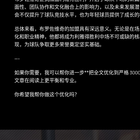
面性、团队协作和文化融合上的影响力，以及未来发展潜
会不仅提升了球队竞技水平，也为年轻球员提供了成长的
总体来看，布罗佐维奇的加盟具有深远意义。无论是在场
化和职业精神，他都将成为利雅得胜利中场不可或缺的核
现，为球队争取更多荣誉奠定坚实基础。
---
如果你需要，我可以帮你进一步**把全文优化到严格 300
文章在阅读上更平衡和专业。
你希望我帮你做这个优化吗？