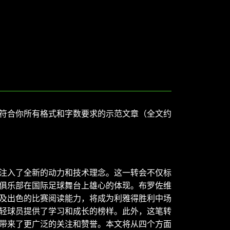
符合你所有格式和字数要求的示范文章（全文约
注入了全新的动力和技术理念。这一转会不仅标
俱乐部在国际足球舞台上雄心的体现。布罗佐维
及出色的比赛阅读能力，将成为利雅得胜利中场
轻球员提供了学习和成长的榜样。此外，这笔转
带来了更广泛的关注和赞誉。本文将从四个方面