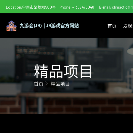
Location:宁国市浆蒙郡500号
Phone: +13594780481
E-mail: climactic
首页
发现
精品项目
首页
精品项目