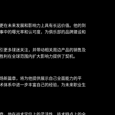
更在未来发展和影响力上具有长远价值。他的到
事中的曝光率和认可度，为俱乐部的品牌建设和
引更多球迷关注，并带动相关周边产品的销售及
胜利在全球范围内扩大影响力提供了契机。
场新篇章，将为他提供展示自己全面能力的平
术体系中进一步丰富自己的经验，为未来职业生
章。他在战术定位上的灵活性、技术特点上的全