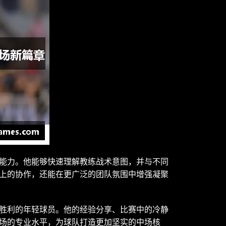
能力。他能够快速理解教练战术意图，并与不同
上的协作，还能在更广泛的团队氛围中增强凝聚
胜利的年轻球员。他的经验分享、比赛中的冷静
场的专业水平，为球队打造更加坚实的中场核