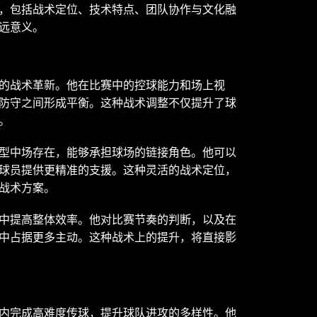
，包括战术定位、技术特点、团队协作与文化融
远意义。
的战术革新。他在比赛中的控球能力和场上视
防守之间形成平衡。这种战术调整不仅提升了球
。
型中场存在，能够承担球场的链接角色。他可以
球员提供更精准的支援。这种灵活的战术定位，
战术方案。
中提高整体效率。他对比赛节奏的判断，以及在
中占据更多主动。这种战术上的提升，将直接影
内完成高难度传球，提升球队进攻的多样性。他