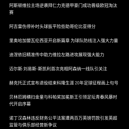
阿斯顿维拉主场逆袭拜仁力克德甲豪门成功晋级欧冠淘汰
赛
阿吉雷伤停补时头球扳平险些助哥伦比亚得分
里奥哈加盟瓦伦西亚开启新篇章 为球队防线注入强大力量
迪涅依旧精准传中助力维拉左路进攻展现强大能力
迈尔斯·刘易斯-斯凯利首次亮相阿森纳一线队引关注
赫克托正式宣布退役结束科隆生涯 20年足球征程画上句号
贝林厄姆横扫金童与科帕奖加冕新王引领足坛青春风暴时
代开启序幕
诺丁汉森林违反财务公平法案遭两百万英镑罚款引发英超
监管与俱乐部经营新争议