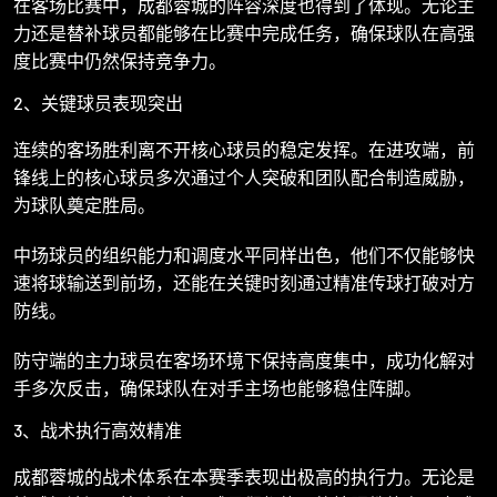
在客场比赛中，成都蓉城的阵容深度也得到了体现。无论主
力还是替补球员都能够在比赛中完成任务，确保球队在高强
度比赛中仍然保持竞争力。
2、关键球员表现突出
连续的客场胜利离不开核心球员的稳定发挥。在进攻端，前
锋线上的核心球员多次通过个人突破和团队配合制造威胁，
为球队奠定胜局。
中场球员的组织能力和调度水平同样出色，他们不仅能够快
速将球输送到前场，还能在关键时刻通过精准传球打破对方
防线。
防守端的主力球员在客场环境下保持高度集中，成功化解对
手多次反击，确保球队在对手主场也能够稳住阵脚。
3、战术执行高效精准
成都蓉城的战术体系在本赛季表现出极高的执行力。无论是