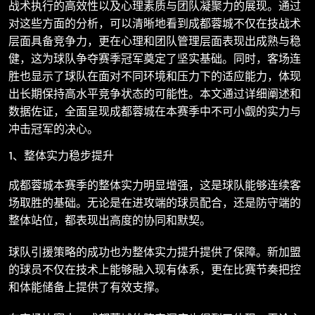
战术执行的高效性以及心理素质与团队凝聚力的展现。通过
对这些方面的分析，可以清晰地看到成都蓉城不仅在技战术
层面具备竞争力，更在心理和团队管理层面表现出成熟与稳
健，这为球队争夺赛季冠军奠定了坚实基础。同时，客场连
胜也显示了球队在面对不同环境和压力下的适应能力，体现
出长期保持高水平竞争状态的可能性。本文通过详细阐述和
数据佐证，全面呈现成都蓉城在本赛季中不可小觑的实力与
冲击冠军的决心。
1、整体实力稳步提升
成都蓉城本赛季的整体实力明显增强，这是球队能够连续客
场取胜的基础。无论是在进攻端的球员配合，还是防守端的
整体站位，都表现出高度的协同和默契。
球队引援策略的成功也为整体实力提升提供了保障。新加盟
的球员不仅在技术上能够融入现有体系，更在比赛节奏把控
和体能储备上提供了有效支撑。