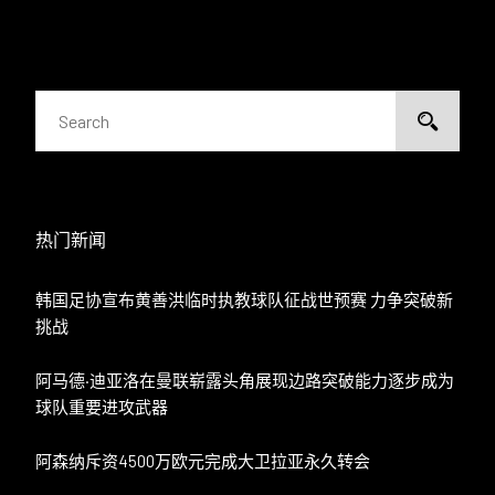
热门新闻
韩国足协宣布黄善洪临时执教球队征战世预赛 力争突破新
挑战
阿马德·迪亚洛在曼联崭露头角展现边路突破能力逐步成为
球队重要进攻武器
阿森纳斥资4500万欧元完成大卫拉亚永久转会