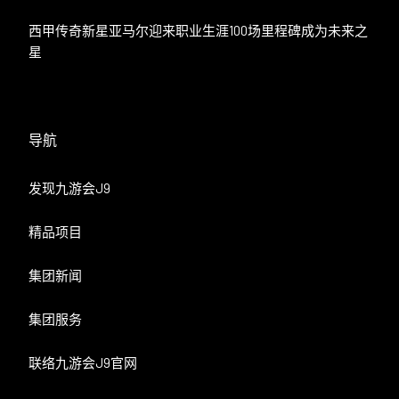
西甲传奇新星亚马尔迎来职业生涯100场里程碑成为未来之
星
导航
发现九游会J9
精品项目
集团新闻
集团服务
联络九游会J9官网