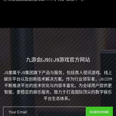
九游会(J9) | J9游戏官方网站
J9隶属于J9集团旗下产品与服务，包括真人视讯游戏、线上
娱乐平台以及创新技术解决方案。作为行业领军者，J9.COM
不断推进平台的技术优化与内容丰富化，为全球用户提供更
智能、更稳定的娱乐服务，致力于打造国际顶尖的数字娱乐
平台生态体系。
SUBSCRIBE