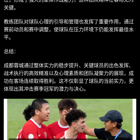
关键。
教练团队对球队心理的引导和管理也发挥了重要作用，通过
赛前动员和赛中调整，使球队在压力环境下仍能发挥最佳水
平。
总结：
成都蓉城通过整体实力的稳步提升、关键球员的出色发挥、
战术执行的高效精准以及心理素质和团队凝聚力的展现，成
功在客场连续取得胜利。这不仅彰显了球队的当前实力，更
体现出其冲击赛季冠军的潜力与决心。