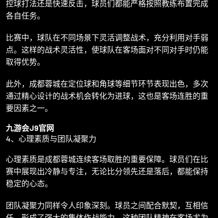
控球打法还是快速反击，球员们都能严格按照教练布置完成
各自任务。
比赛中，球队在不同场景下灵活调整战术，充分利用对手弱
点。这样的战术灵活性，使球队在客场面对不同对手时仍能
取得优势。
此外，成都蓉城在定位球和角球等细节环节表现出色，多次
通过精心设计的战术机会转化为进球，这也是客场连胜的重
要因素之一。
九游会J9官网
4、心理素质与团队凝聚力
心理素质是成都蓉城连续客场取胜的重要保障。球员们在比
赛中展现出冷静与专注，无论比分领先还是落后，都能保持
稳定的心态。
团队凝聚力同样令人印象深刻。球员之间配合默契，互相信
任，形成了强大的集体作战能力，这种团队精神在客场尤为