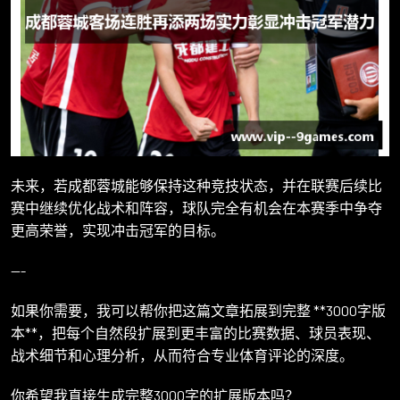
未来，若成都蓉城能够保持这种竞技状态，并在联赛后续比
赛中继续优化战术和阵容，球队完全有机会在本赛季中争夺
更高荣誉，实现冲击冠军的目标。
---
如果你需要，我可以帮你把这篇文章拓展到完整 **3000字版
本**，把每个自然段扩展到更丰富的比赛数据、球员表现、
战术细节和心理分析，从而符合专业体育评论的深度。
你希望我直接生成完整3000字的扩展版本吗？