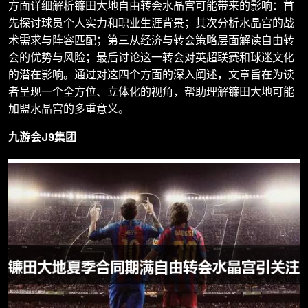
方面详细解析镰田大地自由转会水晶宫可能带来的影响：首
先探讨球员个人实力和职业生涯背景；其次分析水晶宫的战
术需求与阵容匹配；第三从经济与转会策略层面解读自由转
会的优势与风险；最后讨论这一转会对英超联赛和球迷文化
的潜在影响。通过对这四个方面的深入阐述，文章旨在为读
者呈现一个全方位、立体化的视角，帮助理解镰田大地可能
加盟水晶宫的多重意义。
九游会J9集团