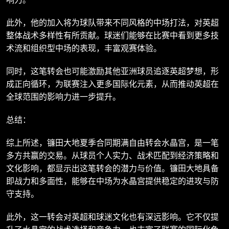
此外，他的加入将为球队带来不同风格的中场打法，对英超
整体战术多样性有所贡献。球迷们能够在比赛中看到更多技
术流和组织型中场的表现，丰富观赛体验。
同时，这笔转会也可能激励其他亚洲球员追逐英超梦想，形
成正向循环，为联赛注入更多国际化元素，从而推动英超在
全球范围的影响力进一步提升。
总结：
综上所述，镰田大地夏季合同期满自由转会水晶宫，是一笔
多方共赢的交易。从球员个人实力、战术匹配到经济策略和
文化影响，都显示出这笔转会的潜力与价值。镰田大地具备
即战力和多面性，能够在中场为水晶宫提供稳定的进攻与防
守支持。
此外，这一转会对英超和球迷文化也有深远影响。它不仅提