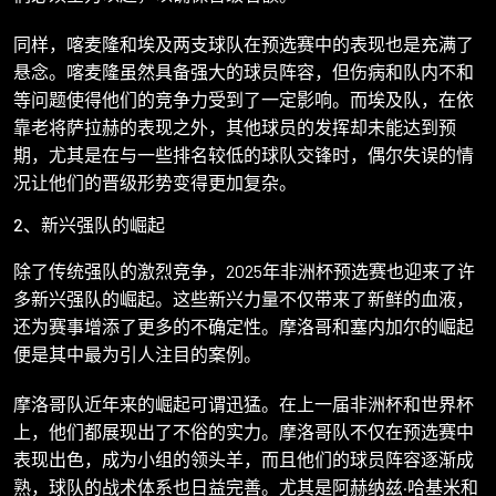
同样，喀麦隆和埃及两支球队在预选赛中的表现也是充满了
悬念。喀麦隆虽然具备强大的球员阵容，但伤病和队内不和
等问题使得他们的竞争力受到了一定影响。而埃及队，在依
靠老将萨拉赫的表现之外，其他球员的发挥却未能达到预
期，尤其是在与一些排名较低的球队交锋时，偶尔失误的情
况让他们的晋级形势变得更加复杂。
2、新兴强队的崛起
除了传统强队的激烈竞争，2025年非洲杯预选赛也迎来了许
多新兴强队的崛起。这些新兴力量不仅带来了新鲜的血液，
还为赛事增添了更多的不确定性。摩洛哥和塞内加尔的崛起
便是其中最为引人注目的案例。
摩洛哥队近年来的崛起可谓迅猛。在上一届非洲杯和世界杯
上，他们都展现出了不俗的实力。摩洛哥队不仅在预选赛中
表现出色，成为小组的领头羊，而且他们的球员阵容逐渐成
熟，球队的战术体系也日益完善。尤其是阿赫纳兹·哈基米和