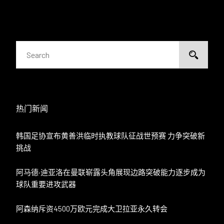
热门新闻
韩国足协宣布黄善洪临时执教球队征战世预赛 力争突破新
挑战
阿马德·迪亚洛在曼联崭露头角展现边路突破能力逐步成为
球队重要进攻武器
阿森纳斥资4500万欧元完成大卫拉亚永久转会