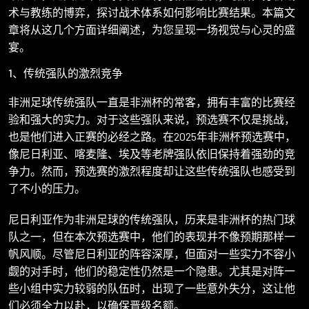
术与教练的博弈，探讨战术体系如何影响比赛结果。本篇文
章将从这几个方面详细阐述，为您呈现一场视觉与心灵的盛
宴。
1、传统强队的激烈竞争
非洲足球传统强队一直是非洲杯的常客，拥有丰富的比赛经
验和强大的实力。对于这些强队来说，预选赛不仅是挑战，
也是他们进入正赛的必经之路。在2025年非洲杯预选赛中，
像尼日利亚、喀麦隆、埃及等老牌强队依旧保持着强劲的竞
争力。然而，预选赛的激烈程度却让这些传统强队也感受到
了不小的压力。
尼日利亚作为非洲足球的传统强队，历来是非洲杯的热门球
队之一，但在本次预选赛中，他们的表现并不像预期那样一
帆风顺。尽管尼日利亚的阵容深厚，但面对一些实力不容小
觑的对手时，他们的稳定性仍然是一个隐患。尤其是对阵一
些小组中实力较弱的队伍时，出现了一些意外失分，这让他
们必须全力以赴，以确保晋级名额。