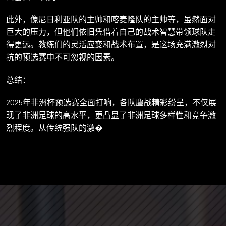
此外，像尼日利亚队的主帅和喀麦隆队的主帅等，虽然面对
巨大的压力，但他们依旧凭借着自己的战术智慧带领球队走
得更远。教练们的灵活应变和战术布置，是这场充满激烈对
抗的预选赛中不可忽视的因素。
总结：
2025年非洲杯预选赛全面打响，各队鏖战精彩纷呈，不仅展
现了非洲足球的高水平，更凸显了非洲足球多样性和竞争激
烈程度。从传统强队的激�