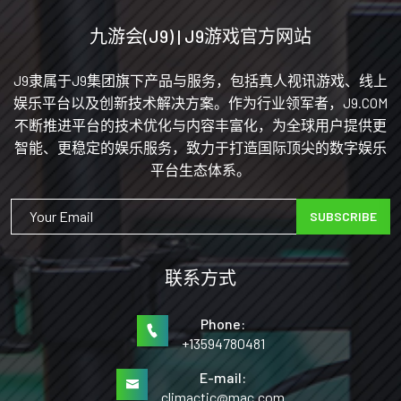
九游会(J9) | J9游戏官方网站
J9隶属于J9集团旗下产品与服务，包括真人视讯游戏、线上
娱乐平台以及创新技术解决方案。作为行业领军者，J9.COM
不断推进平台的技术优化与内容丰富化，为全球用户提供更
智能、更稳定的娱乐服务，致力于打造国际顶尖的数字娱乐
平台生态体系。
SUBSCRIBE
联系方式
Phone:
+13594780481
E-mail:
climactic@mac.com